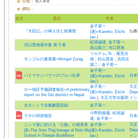
分類：
個人著者
網站：
全文
題名
作者
金子英一
『大臣記』の神人法と頓漸密
仏教
(著)=Kaneko, Eiichi
(au.)
松涛誠達
;
金子英一
;
河口慧海著作集 第 3 卷
高山龍三
;
河口慧海
ツルテム, N.
;
蓮見治
モンゴルの曼荼羅=Mongol Zurag
雄
;
杉山晃造
;
吉田左
源二
;
金子英一
金子英一
パドマサンバヴァのプルバ伝承
日本西蔵
(著)=Kaneko, Eiichi
(au.)
金子英一
大正大
ロー地区予備調査報告=A preliminary
(著)=Kaneko, Eiichi
Dep
report on the Glo destrict in Nepal
(au.)
;
大正大学出版部
イシ
古タントラ全集解題目録
金子英一
小野田俊蔵
;
松涛誠
ラサの現状報告
日本西蔵
達
;
金子英一
大正大
ニンマ派に於ける「心髄」の相承系
金子英一
Dep
譜=The Snin Thig lineage of Rnin Ma
(著)=Kaneko, Eiichi
School in Tibetan Buddhism
(au.)
イシ