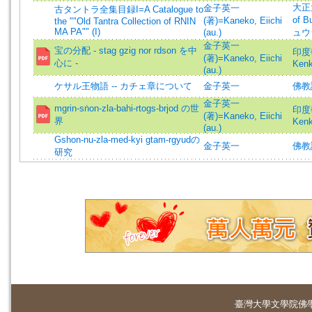
大正大
金子英一
古タントラ全集目録I=A Catalogue to
of 
(著)=Kaneko, Eiichi
the ""Old Tantra Collection of RNIN
MA PA"" (I)
(au.)
ュウ
金子英一
宝の分配 - stag gzig nor rdson を中
印度學
(著)=Kaneko, Eiichi
心に -
Ken
(au.)
ケサル王物語 -- カチェ章について
金子英一
佛教論
金子英一
mgrin-sṅon-zla-bahi-rtogs-brjod の世
印度學
(著)=Kaneko, Eiichi
界
Ken
(au.)
Gshon-nu-zla-med-kyi gtam-rgyudの
金子英一
佛教論
研究
臺灣大學
文學院佛