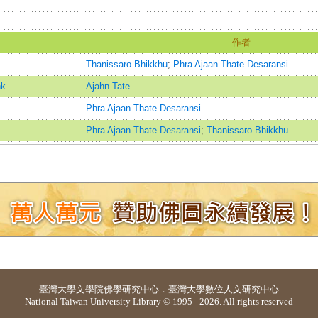
作者
Thanissaro Bhikkhu
;
Phra Ajaan Thate Desaransi
nk
Ajahn Tate
Phra Ajaan Thate Desaransi
Phra Ajaan Thate Desaransi
;
Thanissaro Bhikkhu
臺灣大學
文學院佛學研究中心
．
臺灣大學數位人文研究中心
National Taiwan University Library © 1995 - 2026. All rights reserved