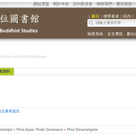
網站導覽
．
關於本館
．
諮詢委員會
．
聯絡我們
．
書目提供
．
｜
書目
｜
佛學著者
｜
站內
｜
檢索系統
．
全文專區
．
數位
範資料
校正著者資訊
trangsi
=
Phra Ajaan Thate Desaransi
=
Phra Desarangsee