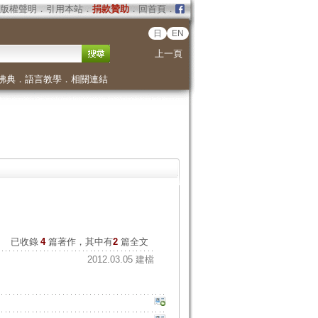
版權聲明
．
引用本站
．
捐款贊助
．
回首頁
．
日
EN
上一頁
佛典
．
語言教學
．
相關連結
已收錄
4
篇著作，其中有
2
篇全文
2012.03.05 建檔