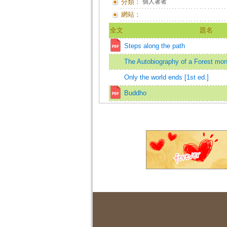
分類：
個人著者
網站：
全文
題名
Steps along the path
The Autobiography of a Forest mo
Only the world ends [1st ed.]
Buddho