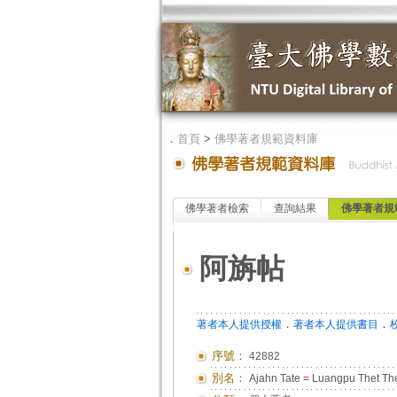
．
首頁
>
佛學著者規範資料庫
佛學著者檢索
查詢結果
佛學著者規
阿旃帖
．
．
著者本人提供授權
著者本人提供書目
序號：
42882
別名：
Ajahn Tate
=
Luangpu Thet The