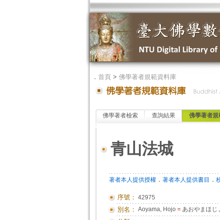
．
首頁
>
佛學著者規範資料庫
佛學著者檢索
查詢結果
佛學著者規
青山法城
．
．
著者本人提供授權
著者本人提供書目
序號：
42975
別名：
Aoyama, Hojo
=
あおやまほじ