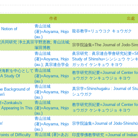
作者
出處
青山法城
tion of
龍谷教学=リュウコク キョウガク
(著)=Aoyama, Hojo
(au.)
学院共同研究 浄土真宗
宇野恵教
;
青山法城
;
宗学院論集=The Journal of Jodo-Sins
塚田博教
青山法城
眞宗研究 : 眞宗連合學會研究紀要=Shinshu 
(著)=Aoyama, Hojo
Study of Shinshu=シンシュウ 
(au.)
;
真宗連合学会
ガッカイ ケンキュウ キヨウ
青山法城
乗海釈を中心として
教学研究所紀要=Journal of Center for 
 A Study Of
(著)=Aoyama, Hojo
ョウガク ケンキュウジョ キヨウ
(au.)
青山法城
真宗学=Shinshugaku : Journal of St
ckground of
(著)=Aoyama, Hojo
シュウガク
n'i
(au.)
青山法城
nkaku's
教学研究所紀要=Journal of Center for 
 Appearing In This
(著)=Aoyama, Hojo
ョウガク ケンキュウジョ キヨウ
(au.)
青山法城
n'
宗学院論集=Journal of Jōdo-Shinshū 
(著)=Aoyama, Hojo
(au.)
青山法城 (著)=あお
of Difficulty
印度學佛教學研究 =Journal of Indian a