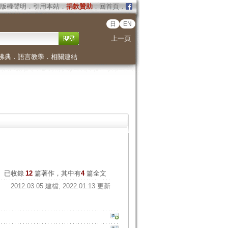
版權聲明
．
引用本站
．
捐款贊助
．
回首頁
．
日
EN
上一頁
佛典
．
語言教學
．
相關連結
已收錄
12
篇著作，其中有
4
篇全文
2012.03.05 建檔, 2022.01.13 更新