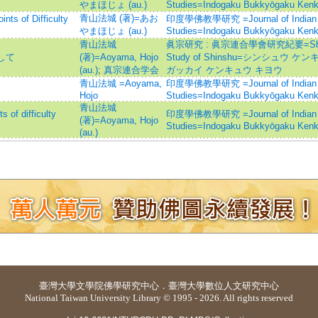
やまほじょ (au.)
Studies=Indogaku Bukkyōgaku Ken
青山法城 (著)=あお
f Difficulty
印度學佛教學研究 =Journal of Indian a
やまほじょ (au.)
Studies=Indogaku Bukkyōgaku Ken
青山法城
眞宗研究 : 眞宗連合學會研究紀要=Shinshu 
して
(著)=Aoyama, Hojo
Study of Shinshu=シンシュウ 
(au.)
;
真宗連合学会
ガッカイ ケンキュウ キヨウ
青山法城 =Aoyama,
印度學佛教學研究 =Journal of Indian a
Hojo
Studies=Indogaku Bukkyōgaku Ken
青山法城
difficulty
印度學佛教學研究 =Journal of Indian a
(著)=Aoyama, Hojo
Studies=Indogaku Bukkyōgaku Ken
(au.)
臺灣大學
文學院佛學研究中心
．
臺灣大學數位人文研究中心
National Taiwan University Library © 1995 - 2026. All rights reserved