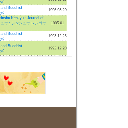
kyū
nd Buddhist
1996.03.20
kyū
Kenkyu : Journal of
ケンキュウ : シンシュウ レンゴウ
1995.01
nd Buddhist
1993.12.25
kyū
nd Buddhist
1992.12.20
kyū