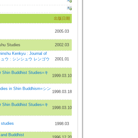
出版日期
2005.03
hu Studies
2002.03
Kenkyu : Journal of
ケンキュウ : シンシュウ レンゴウ
2001.01
Shin Buddhist Studies=キ
1999.03.10
udies in Shin Buddhism=シン
1998.03.18
Shin Buddhist Studies=キ
1998.03.10
studies
1998.03
nd Buddhist
1996.12.20