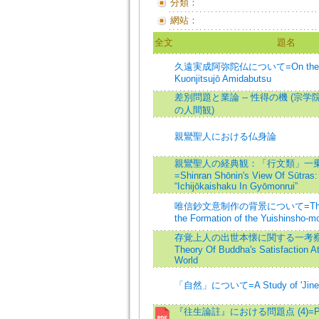
分類：
網站：
全文
題名
久遠実成阿弥陀仏について=On the No
Kuonjitsujō Amidabutsu
差別問題と業論 -- 性得の機 (宗
の人間観)
親鸞聖人における仏身論
親鸞聖人の経典観：「行文類」一
=Shinran Shōnin's View Of Sūtras:
“Ichijōkaishaku In Gyōmonrui”
唯信鈔文意制作の背景について=The Ba
the Formation of the Yuishinsho-mo
存覚上人の出世本懐に関する一考察=Zo
Theory Of Buddha's Satisfaction At
World
「自然」について=A Study of 'Jine
『往生論註』における問題点 (4)=Points 