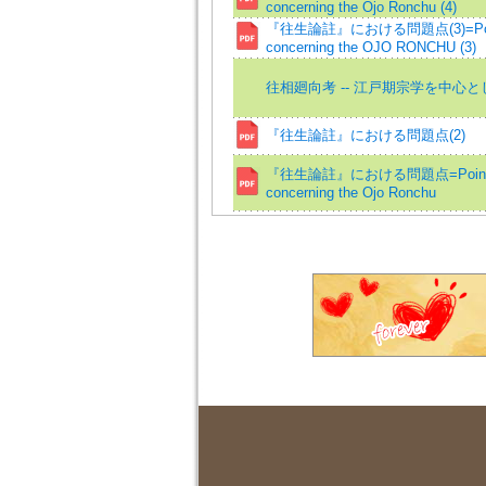
concerning the Ojo Ronchu (4)
『往生論註』における問題点(3)=Points o
concerning the OJO RONCHU (3)
往相廻向考 -- 江戸期宗学を中心と
『往生論註』における問題点(2)
『往生論註』における問題点=Points of 
concerning the Ojo Ronchu