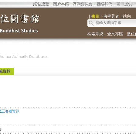
網站導覽
．
關於本館
．
諮詢委員會
．
聯絡我們
．
書目提供
．
｜
書目
｜
佛學著者
｜
站內
｜
檢索系統
．
全文專區
．
數位
範資料
校正著者資訊
ょ