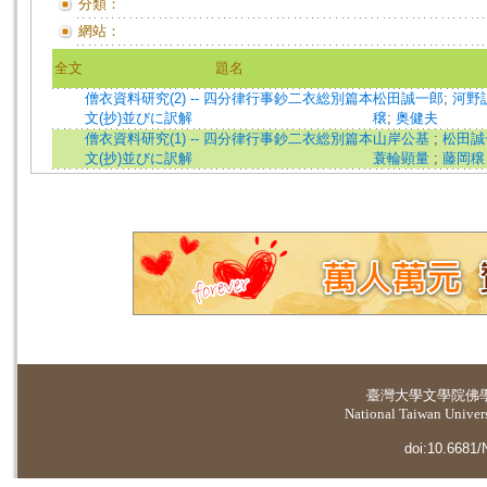
分類：
網站：
全文
題名
僧衣資料研究(2) -- 四分律行事鈔二衣総別篇本
松田誠一郎
;
河野
文(抄)並びに訳解
穣
;
奥健夫
僧衣資料研究(1) -- 四分律行事鈔二衣総別篇本
山岸公基
;
松田
文(抄)並びに訳解
蓑輪顕量
;
藤岡穣
臺灣大學
文學院佛
National Taiwan Universi
doi:10.6681