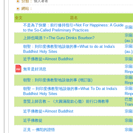
分類：
個人著者
網站：
全文
題名
不是為了快樂：前行修持指引=Not For Happiness: A Guide
宗薩
to the So-Called Preliminary Practices
宗薩蔣
上師也喝酒？=The Guru Drinks Bourbon?
(au.)
宗薩蔣
朝聖：到印度佛教聖地該做的事=What to do at India's
Buddhist Holy Sites
(au.)
近乎佛教徒=Almost Buddhist
宗薩
宗薩蔣
無常是好消息
Rinp
宗薩蔣
朝聖：到印度佛教聖地該做的事 (增訂版)
Rinp
宗薩蔣
朝聖 -- 到印度佛教聖地該做的事=What To Do at India's
Buddhist Holy Sites
Rinp
巴楚=
普賢上師言教 -- 《大圓滿龍欽心髓》前行口傳教導
Tran
近乎佛教徒=Almost Buddhist
宗薩
近乎佛教徒
宗薩
正見 -- 佛陀的證悟
宗薩