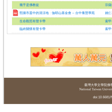
幾乎是佛教徒
宗薩
熙攘市囂中的清涼地 : 伽耶山基金會 -- 台中養慧學苑
姚仁
生命觀照有聲卡帶
索甲
臨終關懷有聲卡帶
索甲
臺灣大學
文學院佛
National Taiwan Universi
doi:10.6681