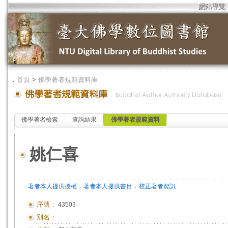
網站導覽
．
首頁
>
佛學著者規範資料庫
佛學著者檢索
查詢結果
佛學著者規範資料
姚仁喜
．
．
著者本人提供授權
著者本人提供書目
校正著者資訊
序號：
43503
別名：