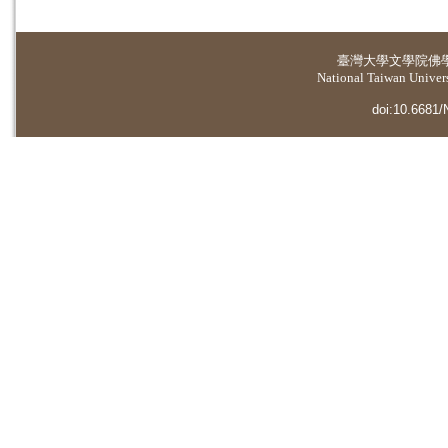
臺灣大學
文學院佛
National Taiwan Universi
doi:10.6681