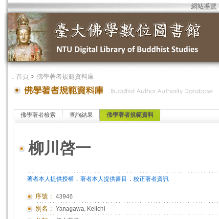
網站導覽
．
首頁
>
佛學著者規範資料庫
佛學著者檢索
查詢結果
佛學著者規範資料
柳川啓一
．
．
著者本人提供授權
著者本人提供書目
校正著者資訊
序號：
43946
別名：
Yanagawa, Keiichi