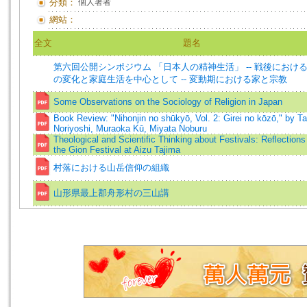
分類：
個人著者
網站：
全文
題名
第六回公開シンポジウム 「日本人の精神生活」 -- 戦後におけ
の変化と家庭生活を中心として -- 変動期における家と宗教
Some Observations on the Sociology of Religion in Japan
Book Review: "Nihonjin no shūkyō, Vol. 2: Girei no kōzō," by T
Noriyoshi, Muraoka Kū, Miyata Noburu
Theological and Scientific Thinking about Festivals: Reflections
the Gion Festival at Aizu Tajima
村落における山岳信仰の組織
山形県最上郡舟形村の三山講