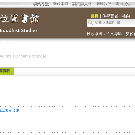
網站導覽
．
關於本館
．
諮詢委員會
．
聯絡我們
．
書目提供
．
｜
書目
｜
佛學著者
｜
站內
｜
檢索系統
．
全文專區
．
數位
範資料
校正著者資訊