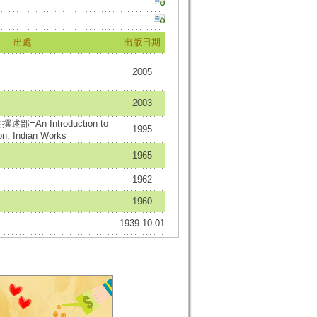
出處
出版日期
2005
2003
部=An Introduction to
1995
on: Indian Works
1965
1962
1960
1939.10.01