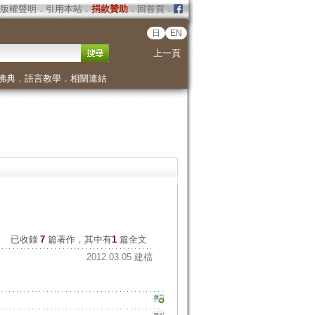
版權聲明
．
引用本站
．
捐款贊助
．
回首頁
．
日
EN
上一頁
佛典
．
語言教學
．
相關連結
已收錄
7
篇著作，其中有
1
篇全文
2012.03.05 建檔