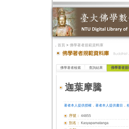
．
首頁
>
佛學著者規範資料庫
佛學著者檢索
查詢結果
佛學著者規
迦葉摩騰
．
．
著者本人提供授權
著者本人提供書目
序號：
44855
別名：
Kasyapamatanga