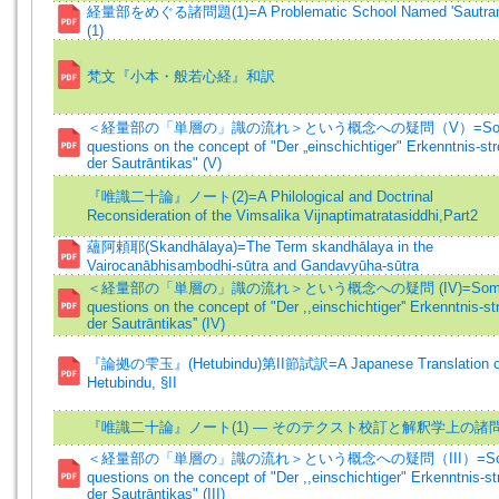
経量部をめぐる諸問題(1)=A Problematic School Named 'Sautrant
(1)
梵文『小本・般若心経』和訳
＜経量部の「単層の」識の流れ＞という概念への疑問（V）=So
questions on the concept of "Der „einschichtiger" Erkenntnis-st
der Sautrāntikas" (V)
『唯識二十論』ノート(2)=A Philological and Doctrinal
Reconsideration of the Vimsalika Vijnaptimatratasiddhi,Part2
蘊阿頼耶(Skandhālaya)=The Term skandhālaya in the
Vairocanābhisaṃbodhi-sūtra and Gandavyūha-sūtra
＜経量部の「単層の」識の流れ＞という概念への疑問 (IV)=Som
questions on the concept of "Der ,,einschichtiger'' Erkenntnis-s
der Sautrāntikas'' (IV)
『論拠の雫玉』(Hetubindu)第II節試訳=A Japanese Translation of
Hetubindu, §II
『唯識二十論』ノート(1) — そのテクスト校訂と解釈学上の諸
＜経量部の「単層の」識の流れ＞という概念への疑問（III）=So
questions on the concept of "Der ,,einschichtiger" Erkenntnis-s
der Sautrāntikas" (III)