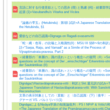
言語に対する行使意欲としての思弁 (尋) と熟慮 (伺) - 経量部学
起源 (1)=Vasubandhu's Vitarka and Vicāra
『論拠の雫玉』(Hetubindu) : 第I節 試訳=A Japanese Translation
the Hetubindu, §1
愛欲などの自己認識=Dignaga on Ragadi-svasamvitti
「蛇・縄・色等」の比喩と入唯識性(II) : MSU III §§8〜9の和
註="Sarpa, Raiju, and Varnadi" as a Simile of the Process of
Vijnaptimatrata-pravesa. Part 2
＜経量部の「単層の」識の流れ＞という概念への疑問（II）=So
questions on the concept of Der ,,einschichtiger'' Erkenntnis-st
der Sautrāntikas (II)
＜経量部の「単層の」識の流れ＞という概念への疑問（I）=So
questions on the concept of Der ,,Einschichtiger'' Erkenntnis-st
der Sautrāntikas
DignāgaのHastavālaprakaraṇa-vṛtti：和訳とSkt.還元訳の試み=T
Japanese Translation of Hastavālaprakaraṇa-vṛtti: With Sanskrit
Reconstruction
文章の表示対象としての〈直観〉と〈自己認識〉(下)〔後半〕 --
グナーガ VS. バルトリハリ(1)
DignāgaによるNiyāya学派の知覚論批判：PS I NPrP & Vṛttiの
=The Japanese Translation of the Pramāṇasamuccaya-vṛtti,Cha