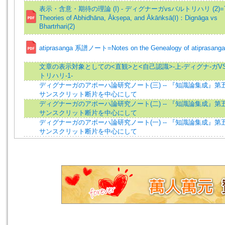
表示・含意・期待の理論 (I) - ディグナーガvsバルトリハリ (2)=
Theories of Abhidhāna, Ākṣepa, and Ākāṅksā(Ⅰ)：Dignāga vs
Bhartrhari(2)
atiprasanga 系譜ノート=Notes on the Genealogy of atiprasanga
文章の表示対象としての<直観>と<自己認識>-上-ディグナ-ガV
トリハリ-1-
ディグナーガのアポーハ論研究ノート(三) -- 『知識論集成』第
サンスクリット断片を中心にして
ディグナーガのアポーハ論研究ノート(二) -- 『知識論集成』第
サンスクリット断片を中心にして
ディグナーガのアポーハ論研究ノート(一) -- 『知識論集成』第
サンスクリット断片を中心にして