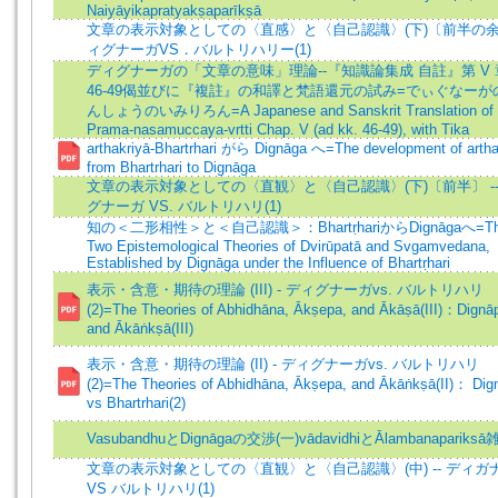
Naiyāyikapratyakṣaparīkṣā
文章の表示対象としての〈直感〉と〈自己認識〉(下)〔前半の
ィグナーガVS．バルトリハリー(1)
ディグナーガの「文章の意味」理論--『知識論集成 自註』第 V 
46-49偈並びに『複註』の和譯と梵語還元の試み=でぃぐなーが
んしょうのいみりろん=A Japanese and Sanskrit Translation of
Prama-nasamuccaya-vrtti Chap. V (ad kk. 46-49), with Tika
arthakriyā-Bhartrhari がら Dignāga へ=The development of artha
from Bhartrhari to Dignāga
文章の表示対象としての〈直観〉と〈自己認識〉(下)〔前半〕 --
グナーガ VS. バルトリハリ(1)
知の＜二形相性＞と＜自己認識＞：BhartṛhariからDignāgaへ=T
Two Epistemological Theories of Dvirūpatā and Svgamvedana,
Established by Dignāga under the Influence of Bhartṛhari
表示・含意・期待の理論 (III) - ディグナーガvs. バルトリハリ
(2)=The Theories of Abhidhāna, Ākṣepa, and Ākāṣā(III)：Dignā
and Ākāṅkṣā(III)
表示・含意・期待の理論 (II) - ディグナーガvs. バルトリハリ
(2)=The Theories of Abhidhāna, Ākṣepa, and Ākāṅkṣā(II)： Dig
vs Bhartrhari(2)
VasubandhuとDignāgaの交渉(一)vādavidhiとĀlambanapariksā
文章の表示対象としての〈直観〉と〈自己認識〉(中) -- ディガ
VS バルトリハリ(1)