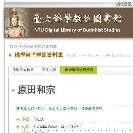
網站導覽
．
首頁
>
佛學著者規範資料庫
佛學著者檢索
查詢結果
佛學著者規範資料
原田和宗
．
．
著者本人提供授權
著者本人提供書目
校正著者資訊
序號：
45126
別名：
Harada, Waso
=
はらだわそう