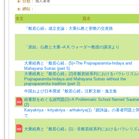
分類：
個人著者
網站：
全文
題名
『般若心経』成立史論：大乗仏教と密教の交差路
「原始」仏教と大乗--A.K.ウォーダー教授の講演より
大乗経典と「般若心経」(5)=The Prajnaparamita-hrdaya and
Mahayana Sutras (part 5)
大乗経典と『般若心経』(2)非般若経系列におけるパラレリズム=
Prajnaparamita-hrdaya and Mahayana Sutras without the
prajnaparamita tradition (part 2)
中国および日本撰述『般若心經』注釈文献・逸文集
経量部をめぐる諸問題(2)=A Problematic School Named 'Sautrant
(2)
Karyakriya・krtyakriya・arthakriya(1)『廻諍論』の著者問題
て
大乗経典と『般若心経』(1) - 非般若経系列におけるパラレリズ