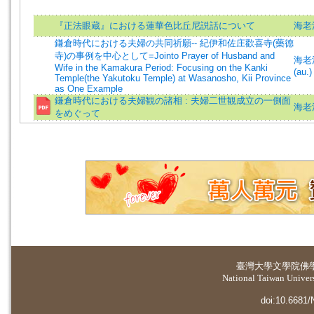
『正法眼蔵』における蓮華色比丘尼説話について
海老
鎌倉時代における夫婦の共同祈願-- 紀伊和佐庄歡喜寺(藥德
寺)の事例を中心として=Jointo Prayer of Husband and
海老沢
Wife in the Kamakura Period: Focusing on the Kanki
(au.)
Temple(the Yakutoku Temple) at Wasanosho, Kii Province
as One Example
鎌倉時代における夫婦観の諸相 : 夫婦二世観成立の一側面
海老
をめぐって
臺灣大學
文學院佛
National Taiwan Universi
doi:10.6681