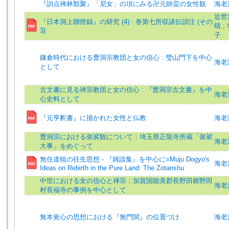
『訓点禅林類聚』「尼女」の項にみる卍元師蛮の女性観
海老
近世
『日本洞上聯燈録』の研究 (4) : 巻第七所収諸伝訓注 (その
晴
;
3)
子
鎌倉時代における曹洞宗教団と女の信心 : 瑩山門下を中心
海老
として
古文書に見る禅宗教団と女の信心 : 『曹洞宗古文書』を中
海老
心史料として
『元亨釈書』に描かれた女性と仏教
海老澤
曹洞宗における袈裟観について：埼玉県正龍寺所蔵「袈裟
海老
大事」をめぐって
無住道暁の往生思想 - 『雑談集』を中心に=Muju Dogyo's
海老沢
Ideas on Rebirth in the Pure Land: The Zotanshu
中世における女の信心と禅宗：加賀国能美郡長野田郷野田
海老
村長福寺の事例を中心として
無本覚心の思想における『無門関』の位置づけ
海老