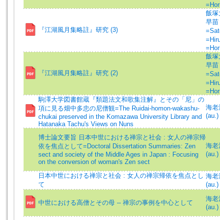
=Hor
飯塚大
早苗 
『江湖風月集略註』研究 (3)
=Sat
=Hir
=Hor
飯塚大
早苗 
『江湖風月集略註』研究 (2)
=Sat
=Hir
=Hor
駒澤大学図書館蔵『類題法文和歌集注解』とその「尼」の
海老澤
項に見る畑中多忠の尼僧観=The Ruidai-homon-wakashu-
(au.)
chukai preserved in the Komazawa University Library and
Hatanaka Tachu's Views on Nuns
博士論文要旨 日本中世における禅宗と社会 : 女人の禅宗帰
海老沢
依を焦点として=Doctoral Dissertation Summaries: Zen
(au.)
sect and society of the Middle Ages in Japan : Focusing
on the conversion of woman's Zen sect
日本中世における禅宗と社会 : 女人の禅宗帰依を焦点とし
海老澤
て
(au.)
海老沢
中世における高僧とその母 -- 禅宗の事例を中心として
(au.)