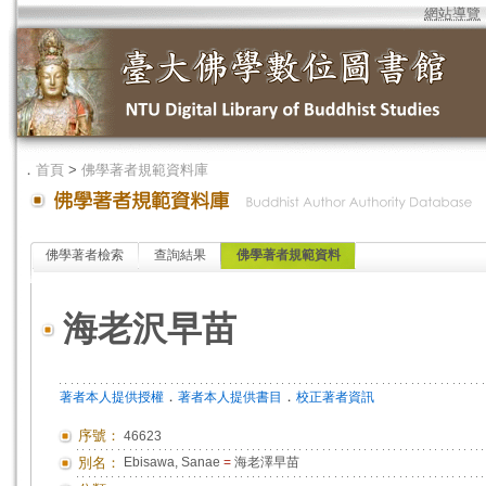
網站導覽
．
首頁
>
佛學著者規範資料庫
佛學著者檢索
查詢結果
佛學著者規範資料
海老沢早苗
．
．
著者本人提供授權
著者本人提供書目
校正著者資訊
序號：
46623
別名：
Ebisawa, Sanae
=
海老澤早苗