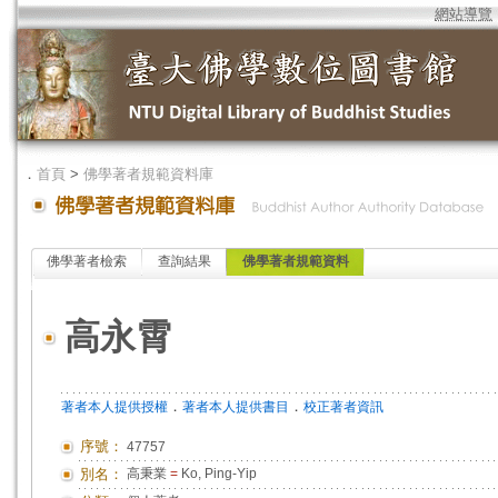
網站導覽
．
首頁
>
佛學著者規範資料庫
佛學著者檢索
查詢結果
佛學著者規範資料
高永霄
．
．
著者本人提供授權
著者本人提供書目
校正著者資訊
序號：
47757
別名：
高秉業
=
Ko, Ping-Yip