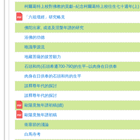
柯爾葛特上校對佛教的貢獻--紀念柯爾葛特上校往生七十週年(上)
「六祖壇經」研究略見
佛陀出家, 成道及涅槃年譜的研究
浴佛的功德
唯識學源流
地藏菩薩的拔苦願力
石頭和尚(石頭希遷700-790)的生平--以肉身在日供奉
肉身在日供奉的石頭和尚的生平
談釋尊年代的探討
談釋尊年代的探討
歐陽竟無年譜初稿(續)
歐陽竟無年譜初稿
衛塞節的淺論
白馬寺考