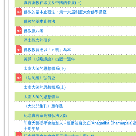
真言密教在印度及中國的發展(上)
佛教的基本止觀法：第十六屆剃度大會佛學講座
佛教的基本止觀法
佛教臘八考
淨土觀念的研究
佛教教育應以「五明」為本
英譯《成唯識論》出版十週年
太虛大師的思想體系(下)
《法句經》弘傳史
太虛大師的思想體系(上)
太虛大師的思想體系
《大悲咒集刊》重印跋
紀念真言宗高祖弘法大師
印度大菩提學會始創人 - 達磨波羅比丘[Anagarika Dharmapala
十周年祭