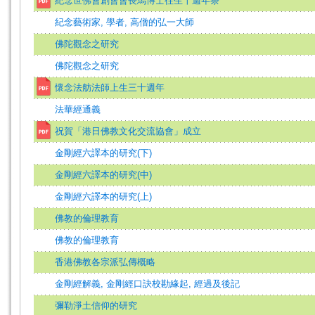
紀念世佛會創會會長馬博士往生十週年祭
紀念藝術家, 學者, 高僧的弘一大師
佛陀觀念之研究
佛陀觀念之研究
懷念法舫法師上生三十週年
法華經通義
祝賀「港日佛教文化交流協會」成立
金剛經六譯本的研究(下)
金剛經六譯本的研究(中)
金剛經六譯本的研究(上)
佛教的倫理教育
佛教的倫理教育
香港佛教各宗派弘傳概略
金剛經解義, 金剛經口訣校勘緣起, 經過及後記
彌勒淨土信仰的研究