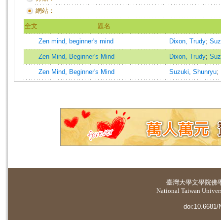
網站：
全文
題名
Zen mind, beginner's mind
Dixon, Trudy
;
Suz
Zen Mind, Beginner's Mind
Dixon, Trudy
;
Suz
Zen Mind, Beginner's Mind
Suzuki, Shunryu
;
臺灣大學
文學院佛
National Taiwan Universi
doi:10.6681