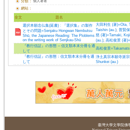
分類：
個人著者
網站：
全文
題名
大田利生 (著)=Ota, To
選択本願念仏集(延書) : 『選択集』の製作
Taishin (au.)
;
普賢保之 
とその問題=Senjaku Hongwan Nembutsu
慈 (著)=Tamaki, Koji 
Shū, the Japanese Reading: The Ploblems
on the writing work of Senjkau-Shū
(au.)
;
高松俊景 (著)=Ta
『教行信証』の形態 -- 信文類本末分冊を通
高松俊景=Takamatsu,
して
『教行信証』の形態：信文類本末分冊を通
浄土真宗本願寺派宗
して
Shunkei (au.)
臺灣大學
文學院佛
National Taiwan Universi