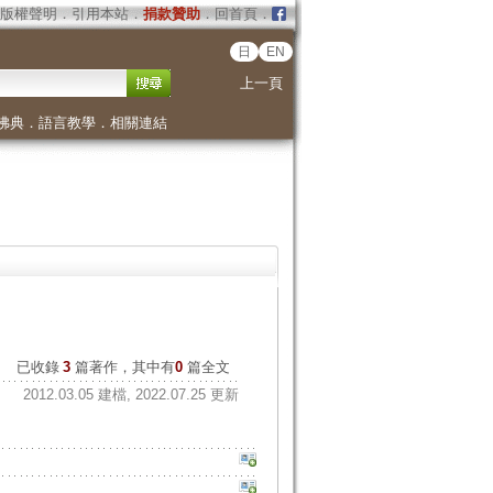
版權聲明
．
引用本站
．
捐款贊助
．
回首頁
．
日
EN
上一頁
佛典
．
語言教學
．
相關連結
已收錄
3
篇著作，其中有
0
篇全文
2012.03.05 建檔, 2022.07.25 更新