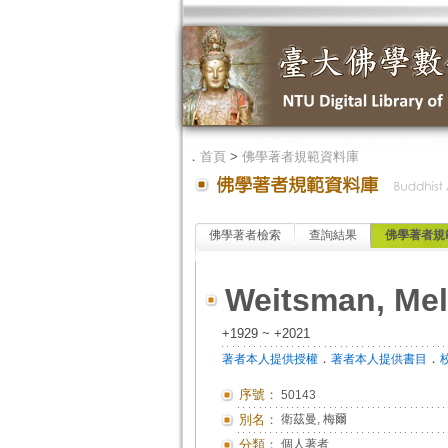
．
首頁
>
佛學著者規範資料庫
佛學著者檢索
查詢結果
佛學著者規
Weitsman, Mel
+1929 ~ +2021
．
．
著者本人提供授權
著者本人提供書目
序號：
50143
別名：
衛茲曼, 梅爾
分類：
個人著者