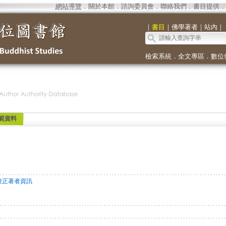
網站導覽
．
關於本館
．
諮詢委員會
．
聯絡我們
．
書目提供
．
｜
書目
｜
佛學著者
｜
站內
｜
檢索系統
．
全文專區
．
數位
範資料
校正著者資訊