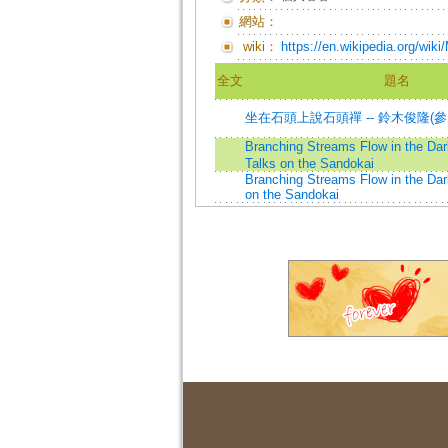
網站：
wiki：
https://en.wikipedia.org/wik
全文
題名
坐在石頭上說石頭禪 -- 鈴木俊隆(參
Branching Streams Flow in the D
Talks on the Sandokai
Branching Streams Flow in the Dar
on the Sandokai