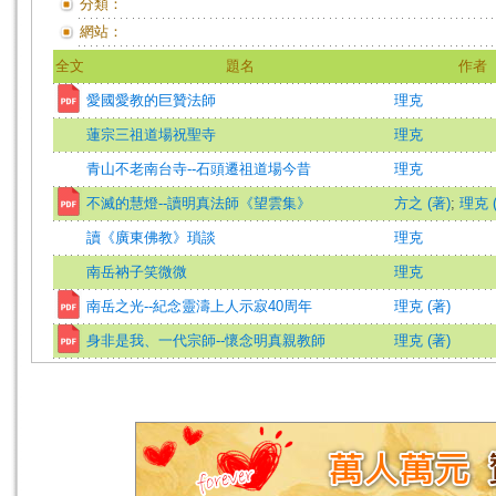
分類：
網站：
全文
題名
作者
愛國愛教的巨贊法師
理克
蓮宗三祖道場祝聖寺
理克
青山不老南台寺--石頭遷祖道場今昔
理克
不滅的慧燈--讀明真法師《望雲集》
方之 (著)
;
理克 
讀《廣東佛教》瑣談
理克
南岳衲子笑微微
理克
南岳之光--紀念靈濤上人示寂40周年
理克 (著)
身非是我、一代宗師--懷念明真親教師
理克 (著)