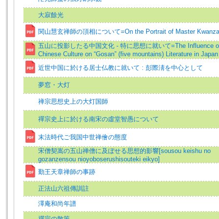
大寂餘光
関山慧玄禅師の頂相について=On the Portrait of Master Kwanza
五山に投影したる中国文化 - 特に思想に就いて=The Influence o
Chinese Culture on “Gosan” (five mountains) Literature in Japan
近世中国に於ける居士仏教に就いて : 彭際淸を中心として
夢窓・大灯
禅宗思想史上の大灯国師
禪宗史上に於ける南宋の虛堂智愚について
末法時代ご我国中世禅儈の態度
宋僧契嵩の五山禅僧に及ぼせる思想的影響[sousou keishu no
gozanzensou nioyoboserushisouteki eikyo]
勤王天章禅師の事跡
正法山六祖傳訓註
澤庵和尚年譜
禪宗の散策