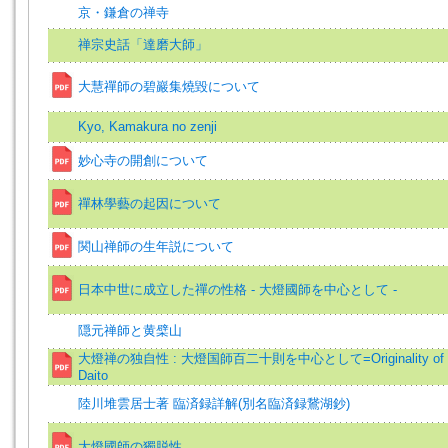
京・鎌倉の禅寺
禅宗史話「達磨大師」
大慧禪師の碧巖集燒毀について
Kyo, Kamakura no zenji
妙心寺の開創について
禪林學藝の起因について
関山禅師の生年説について
日本中世に成立した禪の性格 - 大燈國師を中心として -
隠元禅師と黄檗山
大燈禅の独自性 : 大燈国師百二十則を中心として=Originality of Z
Daito
陸川堆雲居士著 臨済録詳解(別名臨済録鵞湖鈔)
大燈國師の獨脱性