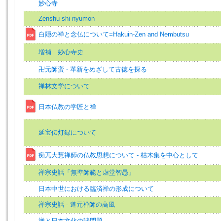
妙心寺
Zenshu shi nyumon
白隠の禅と念仏について=Hakuin-Zen and Nembutsu
増補 妙心寺史
卍元師蛮 - 革新をめざして古徳を探る
禅林文学について
日本仏教の学匠と禅
延宝伝灯録について
痴兀大慧禅師の仏教思想について - 枯木集を中心として
禅宗史話「無準師範と虚堂智愚」
日本中世における臨済禅の形成について
禅宗史話 - 道元禅師の高風
禅と日本文化の諸問題