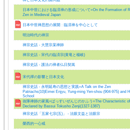
日本中世における臨済禅の形成について=On the Formation of Ri
Zen in Medieval Japan
日本中世禅思想の展開 : 臨済禅を中心として
明治時代の禅宗
禅宗史話 - 大慧宗杲禅師
禅宗史話 - 宋代の臨済宗(黄竜と楊岐)
禅宗史話 - 護法の禅者仏日契嵩
宋代禪の影響と日本文化
禅宗史話 - 永明延寿の思想と実践=A Talk on the Zen
Patriachs(10)Eimei Enjyu, Yung-ming Yen-shou (904-975) and H
School
抜隊禅師の家風=ばっすいぜんじのかふう=The Characteristic of
Declared by Bassui Tokusho Zenji(1327-1387)
禅宗史話「五家七宗(五)」 - 法眼文益と法眼宗
榮西的一心戒