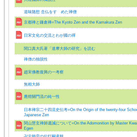
道味随想 念仏をすゝめた禅僧
京都禅と鎌倉禅=The Kyoto Zen and the Kamakura Zen
日宋文化の交流とわが國の禪
関口真大氏著「達摩大師の研究」を読む
禅僧の独脱性
趙宋佛教復興の一考察
無相大師
應燈關門流の純一性
日本禅宗二十四流史伝考=On the Origin of the twenty-four School
Japanese Zen
関山慧玄禅師遺誡について=On the Adomonition by Master Kwa
Egen
卍元師蛮の伝灯嗣承観