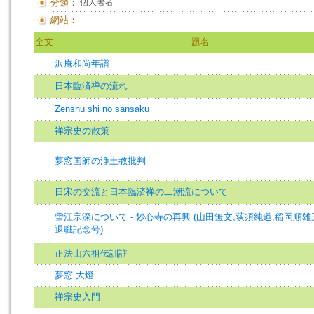
分類：
個人著者
網站：
全文
題名
沢庵和尚年譜
日本臨済禅の流れ
Zenshu shi no sansaku
禅宗史の散策
夢窓国師の浄土教批判
日宋の交流と日本臨済禅の二潮流について
雪江宗深について - 妙心寺の再興 (山田無文,荻須純道,稲岡順
退職記念号)
正法山六祖伝訓註
夢窓 大燈
禅宗史入門