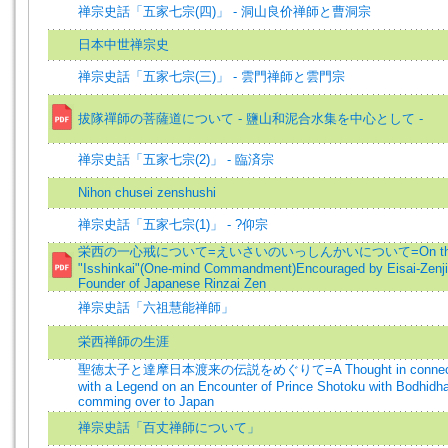
禅宗史話「五家七宗(四)」 - 洞山良价禅師と曹洞宗
日本中世禅宗史
禅宗史話「五家七宗(三)」 - 雲門禅師と雲門宗
拔隊禪師の菩薩道について - 鹽山和泥合水集を中心として -
禅宗史話「五家七宗(2)」 - 臨済宗
Nihon chusei zenshushi
禅宗史話「五家七宗(1)」 - ?仰宗
栄西の一心戒について=えいさいのいっしんかいについて=On th
"Isshinkai"(One-mind Commandment)Encouraged by Eisai-Zenji
Founder of Japanese Rinzai Zen
禅宗史話「六祖慧能禅師」
栄西禅師の生涯
聖徳太子と達摩日本渡来の伝説をめぐりて=A Thought in connect
with a Legend on an Encounter of Prince Shotoku with Bodhidh
comming over to Japan
禅宗史話「百丈禅師について」