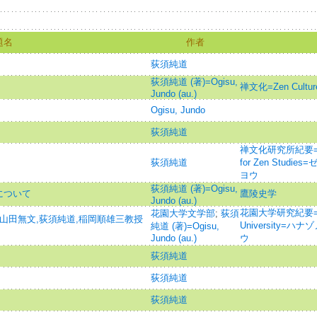
題名
作者
荻須純道
荻須純道 (著)=Ogisu,
禅文化=Zen Cult
Jundo (au.)
Ogisu, Jundo
荻須純道
禅文化研究所紀要=Annual
荻須純道
for Zen Stud
ヨウ
荻須純道 (著)=Ogisu,
について
鷹陵史学
Jundo (au.)
花園大学研究紀要=Annu
花園大学文学部
;
荻須
(山田無文,荻須純道,稲岡順雄三教授
University=
純道 (著)=Ogisu,
Jundo (au.)
ウ
荻須純道
荻須純道
荻須純道