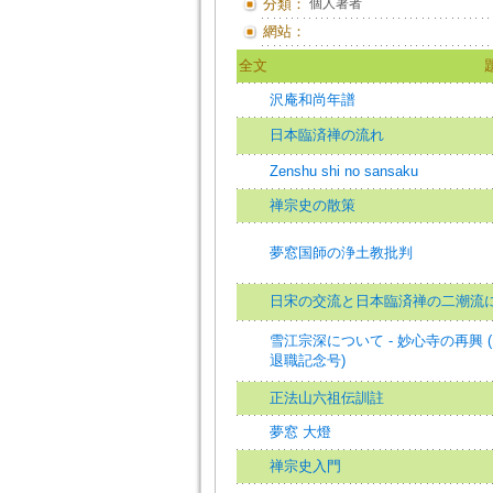
分類：
個人著者
網站：
全文
沢庵和尚年譜
日本臨済禅の流れ
Zenshu shi no sansaku
禅宗史の散策
夢窓国師の浄土教批判
日宋の交流と日本臨済禅の二潮流
雪江宗深について - 妙心寺の再興 
退職記念号)
正法山六祖伝訓註
夢窓 大燈
禅宗史入門