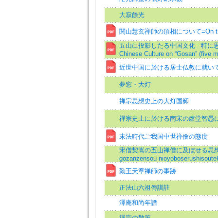
大寂餘光
関山慧玄禅師の頂相について=On the Port
五山に投影したる中国文化 - 特に思想に就
Chinese Culture on “Gosan” (five m
近世中国に於ける居士仏教に就いて
夢窓・大灯
禅宗思想史上の大灯国師
禪宗史上に於ける南宋の虛堂智愚
末法時代ご我国中世禅儈の態度
宋僧契嵩の五山禅僧に及ぼせる思想的影響[
gozanzensou nioyoboserushisoutek
勤王天章禅師の事跡
正法山六祖傳訓註
澤庵和尚年譜
禪宗の散策