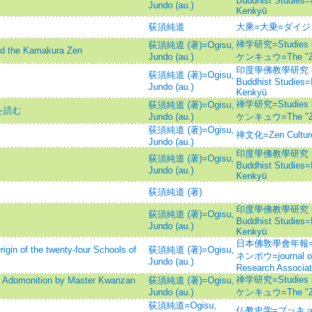
Buddhist Studies
Jundo (au.)
Kenkyū
荻須純道
大乘=大乗=ダイジョ
禅学研究=Studies 
荻須純道 (著)=Ogisu,
the Kamakura Zen
Jundo (au.)
ケンキュウ=The "Ze
印度學佛教學研究 =Jour
荻須純道 (著)=Ogisu,
Buddhist Studies
Jundo (au.)
Kenkyū
禅学研究=Studies 
荻須純道 (著)=Ogisu,
を読む
Jundo (au.)
ケンキュウ=The "Ze
荻須純道 (著)=Ogisu,
禅文化=Zen Cult
Jundo (au.)
印度學佛教學研究 =Jour
荻須純道 (著)=Ogisu,
Buddhist Studies
Jundo (au.)
Kenkyū
荻須純道 (著)
印度學佛教學研究 =Jour
荻須純道 (著)=Ogisu,
Buddhist Studies
Jundo (au.)
Kenkyū
日本佛敎學會年報=
 the twenty-four Schools of
荻須純道 (著)=Ogisu,
ネンポウ=journal of 
Jundo (au.)
Research Associat
禅学研究=Studies 
nition by Master Kwanzan
荻須純道 (著)=Ogisu,
Jundo (au.)
ケンキュウ=The "Ze
荻須純道=Ogisu,
仏教史学=ブッキョ