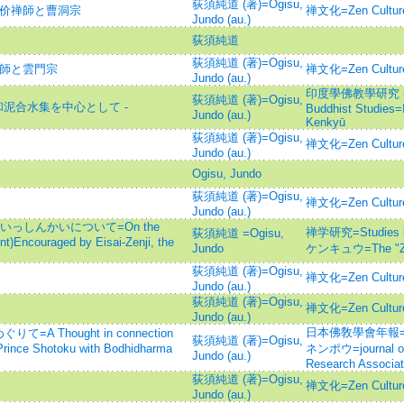
荻須純道 (著)=Ogisu,
良价禅師と曹洞宗
禅文化=Zen Cult
Jundo (au.)
荻須純道
荻須純道 (著)=Ogisu,
禅師と雲門宗
禅文化=Zen Cult
Jundo (au.)
印度學佛教學研究 =Jour
荻須純道 (著)=Ogisu,
和泥合水集を中心として -
Buddhist Studies
Jundo (au.)
Kenkyū
荻須純道 (著)=Ogisu,
禅文化=Zen Cult
Jundo (au.)
Ogisu, Jundo
荻須純道 (著)=Ogisu,
禅文化=Zen Cult
Jundo (au.)
っしんかいについて=On the
禅学研究=Studies 
荻須純道 =Ogisu,
)Encouraged by Eisai-Zenji, the
Jundo
ケンキュウ=The "Ze
荻須純道 (著)=Ogisu,
禅文化=Zen Cult
Jundo (au.)
荻須純道 (著)=Ogisu,
禅文化=Zen Cult
Jundo (au.)
日本佛敎學會年報=
Thought in connection
荻須純道 (著)=Ogisu,
Prince Shotoku with Bodhidharma
ネンポウ=journal of 
Jundo (au.)
Research Associat
荻須純道 (著)=Ogisu,
禅文化=Zen Cult
Jundo (au.)