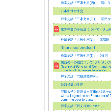
禅宗史話「五家七宗(四)」 - 洞山
日本中世禅宗史
禅宗史話「五家七宗(三)」 - 雲門
拔隊禪師の菩薩道について - 鹽山
禅宗史話「五家七宗(2)」 - 臨済宗
Nihon chusei zenshushi
禅宗史話「五家七宗(1)」 - ?仰宗
栄西の一心戒について=えいさいのい
"Isshinkai"(One-mind Commandment
Founder of Japanese Rinzai Zen
禅宗史話「六祖慧能禅師」
栄西禅師の生涯
聖徳太子と達摩日本渡来の伝説をめぐりて=A 
with a Legend on an Encounter of 
comming over to Japan
禅宗史話「百丈禅師について」