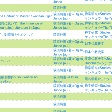
Jundo
荻須純道
禅学研究=Studies 
荻須純道 (著)=Ogisu,
rait of Master Kwanzan Egen
Jundo (au.)
ケンキュウ=The "Ze
禅学研究=Studies 
いて=The Influence of
荻須純道 (著)=Ogisu,
ountains) Literature in Japan
Jundo (au.)
ケンキュウ=The "Ze
禅学研究=Studies 
 : 彭際淸を中心として
荻須純道
ケンキュウ=The "Ze
荻須純道 (著)=Ogisu,
日本仏教史学
Jundo (au.)
荻須純道 (著)=Ogisu,
日本仏教史学
Jundo (au.)
支那仏教史学=Journal 
荻須純道 (著)=Ogisu,
について
Jundo (au.)
Buddhism=シナ
禅学研究=Studies 
荻須純道 (著)
ケンキュウ=The "Ze
sousou keishu no
荻須純道 =Ogisu,
龍谷学報=リュウコ
i eikyo]
Jundo
禅学研究=Studies 
荻須純道 (著)=Ogisu,
Jundo (au.)
ケンキュウ=The "Ze
荻須純道
荻須純道
荻須純道