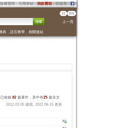
版權聲明
．
引用本站
．
捐款贊助
．
回首頁
．
日
EN
上一頁
佛典
．
語言教學
．
相關連結
已收錄
82
篇著作，其中有
25
篇全文
2012.03.05 建檔, 2022.09.15 更新