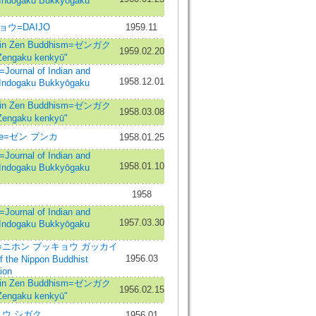
=Indogaku Bukkyōgaku
ウ=DAIJO
1959.11
in Zen Buddhism=ゼンガク
1959.02.20
ngaku kenkyū"
nal of Indian and
1958.12.01
=Indogaku Bukkyōgaku
in Zen Buddhism=ゼンガク
1958.03.08
ngaku kenkyū"
ure=ゼン ブンカ
1958.01.25
nal of Indian and
1958.01.10
=Indogaku Bukkyōgaku
1958
nal of Indian and
1957.03.30
=Indogaku Bukkyōgaku
ニホン ブッキョウ ガッカイ
1956.03
the Nippon Buddhist
ion
in Zen Buddhism=ゼンガク
1956.02.15
ngaku kenkyū"
ウ シガク
1956.01