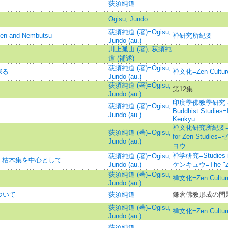
荻須純道
Ogisu, Jundo
荻須純道 (著)=Ogisu,
and Nembutsu
禅研究所紀要
Jundo (au.)
川上孤山 (著)
;
荻須純
道 (補述)
荻須純道 (著)=Ogisu,
探る
禅文化=Zen Cult
Jundo (au.)
荻須純道 (著)=Ogisu,
第12集
Jundo (au.)
印度學佛教學研究 =Jour
荻須純道 (著)=Ogisu,
Buddhist Studies
Jundo (au.)
Kenkyū
禅文化研究所紀要=Annual
荻須純道 (著)=Ogisu,
for Zen Stud
Jundo (au.)
ヨウ
禅学研究=Studies 
荻須純道 (著)=Ogisu,
- 枯木集を中心として
Jundo (au.)
ケンキュウ=The "Ze
荻須純道 (著)=Ogisu,
禅文化=Zen Cult
Jundo (au.)
ついて
荻須純道
鎌倉佛教形成の問
荻須純道 (著)=Ogisu,
禅文化=Zen Cult
Jundo (au.)
荻須純道