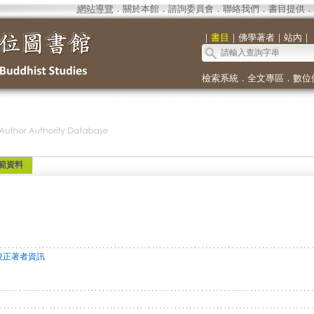
網站導覽
．
關於本館
．
諮詢委員會
．
聯絡我們
．
書目提供
．
｜
書目
｜
佛學著者
｜
站內
｜
檢索系統
．
全文專區
．
數位
範資料
校正著者資訊