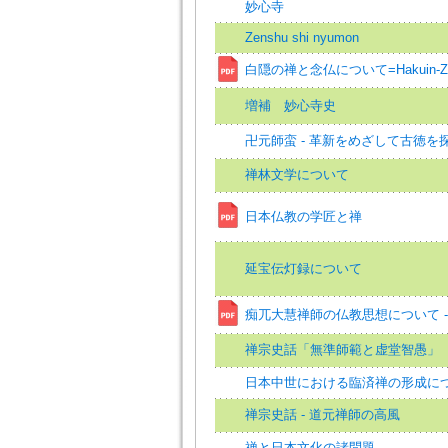
妙心寺
Zenshu shi nyumon
白隠の禅と念仏について=Hakuin-Zen 
増補 妙心寺史
卍元師蛮 - 革新をめざして古徳を
禅林文学について
日本仏教の学匠と禅
延宝伝灯録について
痴兀大慧禅師の仏教思想について 
禅宗史話「無準師範と虚堂智愚」
日本中世における臨済禅の形成に
禅宗史話 - 道元禅師の高風
禅と日本文化の諸問題