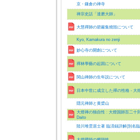
京・鎌倉の禅寺
禅宗史話「達磨大師」
大慧禪師の碧巖集燒毀について
Kyo, Kamakura no zenji
妙心寺の開創について
禪林學藝の起因について
関山禅師の生年説について
日本中世に成立した禪の性格 - 大
隠元禅師と黄檗山
大燈禅の独自性 : 大燈国師百二十則を中心とし
Daito
陸川堆雲居士著 臨済録詳解(別名臨
大燈國師の獨脱性