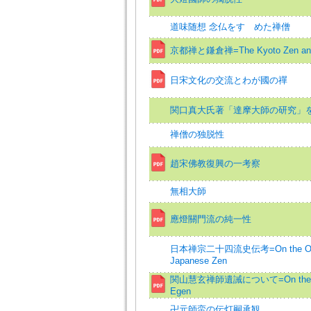
道味随想 念仏をすゝめた禅僧
京都禅と鎌倉禅=The Kyoto Zen and 
日宋文化の交流とわが國の禪
関口真大氏著「達摩大師の研究」
禅僧の独脱性
趙宋佛教復興の一考察
無相大師
應燈關門流の純一性
日本禅宗二十四流史伝考=On the Origin of
Japanese Zen
関山慧玄禅師遺誡について=On the Adomo
Egen
卍元師蛮の伝灯嗣承観