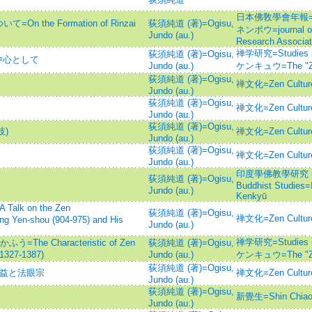
日本佛敎學會年報=
he Formation of Rinzai
荻須純道 (著)=Ogisu,
ネンポウ=journal of 
Jundo (au.)
Research Associat
禅学研究=Studies 
荻須純道 (著)=Ogisu,
中心として
Jundo (au.)
ケンキュウ=The "Ze
荻須純道 (著)=Ogisu,
禅文化=Zen Cult
Jundo (au.)
荻須純道 (著)=Ogisu,
禅文化=Zen Cult
Jundo (au.)
荻須純道 (著)=Ogisu,
岐)
禅文化=Zen Cult
Jundo (au.)
荻須純道 (著)=Ogisu,
禅文化=Zen Cult
Jundo (au.)
印度學佛教學研究 =Jour
荻須純道 (著)=Ogisu,
Buddhist Studies
Jundo (au.)
Kenkyū
k on the Zen
荻須純道 (著)=Ogisu,
禅文化=Zen Cult
ng Yen-shou (904-975) and His
Jundo (au.)
禅学研究=Studies 
 Characteristic of Zen
荻須純道 (著)=Ogisu,
(1327-1387)
Jundo (au.)
ケンキュウ=The "Ze
荻須純道 (著)=Ogisu,
文益と法眼宗
禅文化=Zen Cult
Jundo (au.)
荻須純道 (著)=Ogisu,
新覺生=Shin Chiao
Jundo (au.)