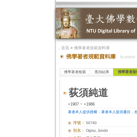
．
首頁
>
佛學著者規範資料庫
佛學著者檢索
查詢結果
佛學著者規
荻須純道
+1907 ~ +1986
．
．
著者本人提供授權
著者本人提供書目
序號：
50740
別名：
Ogisu, Jundo