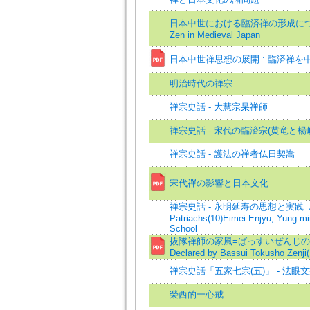
日本中世における臨済禅の形成について=On t
Zen in Medieval Japan
日本中世禅思想の展開 : 臨済禅を
明治時代の禅宗
禅宗史話 - 大慧宗杲禅師
禅宗史話 - 宋代の臨済宗(黄竜と楊
禅宗史話 - 護法の禅者仏日契嵩
宋代禪の影響と日本文化
禅宗史話 - 永明延寿の思想と実践=A Tal
Patriachs(10)Eimei Enjyu, Yung-mi
School
抜隊禅師の家風=ばっすいぜんじのかふう=The
Declared by Bassui Tokusho Zenji
禅宗史話「五家七宗(五)」 - 法眼
榮西的一心戒