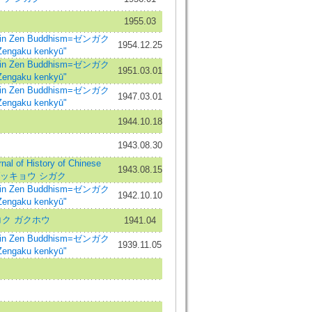
1955.03
in Zen Buddhism=ゼンガク
1954.12.25
ngaku kenkyū"
in Zen Buddhism=ゼンガク
1951.03.01
ngaku kenkyū"
in Zen Buddhism=ゼンガク
1947.03.01
ngaku kenkyū"
1944.10.18
1943.08.30
of History of Chinese
1943.08.15
 ブッキョウ シガク
in Zen Buddhism=ゼンガク
1942.10.10
ngaku kenkyū"
ク ガクホウ
1941.04
in Zen Buddhism=ゼンガク
1939.11.05
ngaku kenkyū"