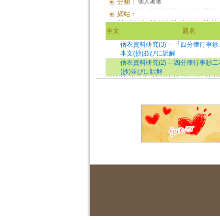
分類：
個人著者
網站：
全文
題名
僧衣資料研究(3) -- 『四分律行事
本文(抄)並びに訳解
僧衣資料研究(2) -- 四分律行事鈔
(抄)並びに訳解