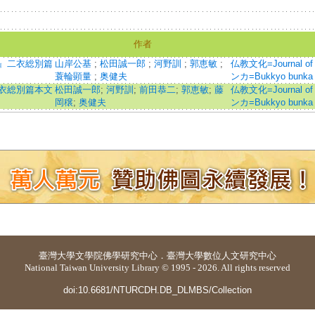
作者
鈔』二衣総別篇
山岸公基
;
松田誠一郎
;
河野訓
;
郭恵敏
;
仏教文化=Journal of
蓑輪顕量
;
奥健夫
ンカ=Bukkyo bunka
二衣総別篇本文
松田誠一郎
;
河野訓
;
前田恭二
;
郭恵敏
;
藤
仏教文化=Journal of
岡穣
;
奥健夫
ンカ=Bukkyo bunka
臺灣大學
文學院佛學研究中心
．
臺灣大學數位人文研究中心
National Taiwan University Library © 1995 - 2026. All rights reserved
doi:10.6681/NTURCDH.DB_DLMBS/Collection