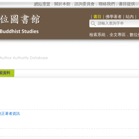
網站導覽
．
關於本館
．
諮詢委員會
．
聯絡我們
．
書目提供
．
｜
書目
｜
佛學著者
｜
站內
｜
檢索系統
．
全文專區
．
數位
範資料
校正著者資訊