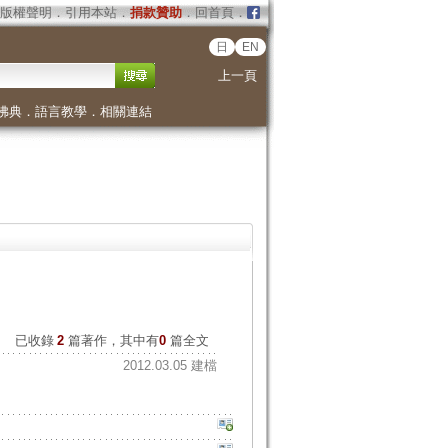
版權聲明
．
引用本站
．
捐款贊助
．
回首頁
．
日
EN
上一頁
佛典
．
語言教學
．
相關連結
已收錄
2
篇著作，其中有
0
篇全文
2012.03.05 建檔