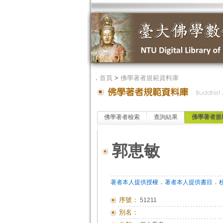
．
首頁
>
佛學著者規範資料庫
佛學著者檢索
查詢結果
佛學著者規
郭恵敏
．
．
著者本人提供授權
著者本人提供書目
序號：
51211
別名：