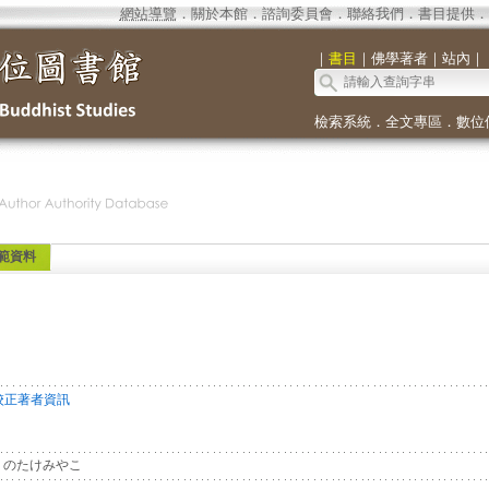
網站導覽
．
關於本館
．
諮詢委員會
．
聯絡我們
．
書目提供
．
｜
書目
｜
佛學著者
｜
站內
｜
檢索系統
．
全文專區
．
數位
範資料
校正著者資訊
のたけみやこ