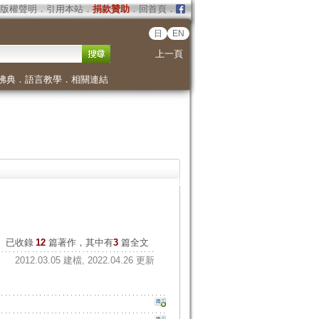
版權聲明
．
引用本站
．
捐款贊助
．
回首頁
．
日
EN
上一頁
佛典
．
語言教學
．
相關連結
已收錄
12
篇著作，其中有
3
篇全文
2012.03.05 建檔, 2022.04.26 更新