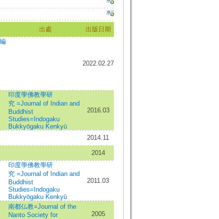
出處
出版日期
(編
2022.02.27
印度學佛教學研
究 =Journal of Indian and
2016.03
Buddhist
Studies=Indogaku
Bukkyōgaku Kenkyū
2014.11
2014
印度學佛教學研
究 =Journal of Indian and
2011.03
Buddhist
Studies=Indogaku
Bukkyōgaku Kenkyū
南都仏教=Journal of the
2005
Nanto Society for