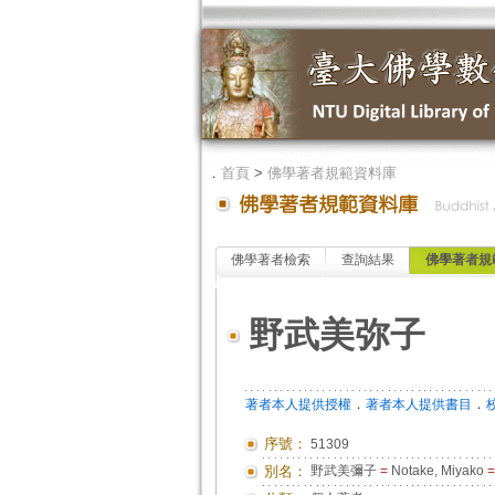
．
首頁
>
佛學著者規範資料庫
佛學著者檢索
查詢結果
佛學著者規
野武美弥子
．
．
著者本人提供授權
著者本人提供書目
序號：
51309
別名：
野武美彌子
=
Notake, Miyako
=