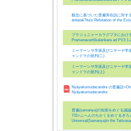
観念に基づいた普遍実在説に対する
āntarak?ita's Refutation of the Exi
プラジュニャーカラグプタにおける
Pramanavarttikalankara ad PV3
ミーマーンサ学派及びニヤーヤ学
ャンドラの批判(二)
ミーマーンサ学派及びニヤーヤ学
ャンドラの批判(上)
Nyāyakumudacandra の普遍説=On s
Nyāyakumudacandra
普遍(samanya)の知覚をめぐる議論 - Ta
731=ふへんのちかくをめぐるぎろん=St
Universal(Samanya)in the Tattva