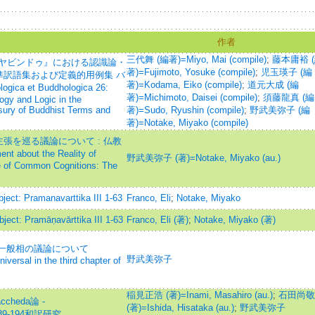
名
作者
三代舞 (編著)=Miyo, Mai (compile)
;
藤本庸裕 
ーヤビンドゥ』における認識論・
著)=Fujimoto, Yosuke (compile)
;
児玉瑛子 (編
訳語集および定義的用例集 バ
著)=Kodama, Eiko (compile)
;
道元大成 (編
ca et Buddhologica 26:
著)=Michimoto, Daisei (compile)
;
須藤龍真 (編
ogy and Logic in the
ury of Buddhist Terms and
著)=Sudo, Ryushin (compile)
;
野武美弥子 (編
著)=Notake, Miyako (compile)
張を巡る議論について : 仏教
bout the Reality of
野武美弥子 (著)=Notake, Miyako (au.)
e of Common Cognitions: The
bject: Pramanavarttika III 1-63
Franco, Eli
;
Notake, Miyako
bject: Pramāṇavārttika III 1-63
Franco, Eli (著)
;
Notake, Miyako (著)
0における一般相の議論について
野武美弥子
iversal in the third chapter of
稲見正浩 (著)=Inami, Masahiro (au.)
;
石田尚敬
heda論 -
(著)=Ishida, Hisataka (au.)
;
野武美弥子
4 189-194和訳研究