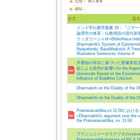
分類：
個人著者
網站：
全文
題
インド学仏教学叢書 26：『ニヤ
論理学の体系：仏教用語の現代基準
ウッダコーシャⅨ=Bibliotheca Indologi
Dharmakīrti's System of Epistemol
Nyāyabindu: Bauddhakośa: A Treas
Illustrative Sentences Volume 9
共通知の存在に基づいた普遍実在主
徒による批判の影響=On the Argument a
Universals Based on the Existenc
Influence of Buddhist Criticism
Dharmakirti on the Duality of the O
Dharmakīrti on the Duality of the O
Pramanavarttika,vv.11-5
=Dharmakirti's argument over the un
the Pramanavarttika, vv. 11-50
プラジュニャーカラグプタのvyavacc
Pramanavarttikalankara ad PV 