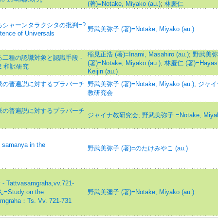
(著)=Notake, Miyako (au.)
;
林慶仁
シャーンタラクシタの批判=?
野武美弥子 (著)=Notake, Miyako (au.)
stence of Universals
稲見正浩 (著)=Inami, Masahiro (au.)
;
野武美弥
二種の認識対象と認識手段 -
(著)=Notake, Miyako (au.)
;
林慶仁 (著)=Hayash
 1-2 和訳研究
Keijin (au.)
派の普遍説に対するプラバーチ
野武美弥子 (著)=Notake, Miyako (au.)
;
ジャイ
教研究会
派の普遍説に対するプラバーチ
ジャイナ教研究会
;
野武美弥子 =Notake, Miya
amanya in the
野武美弥子 (著)=のたけみやこ (au.)
ttvasamgraha,vv.721-
udy on the
野武美彌子 (著)=Notake, Miyako (au.)
samgraha：Ts. Vv. 721-731