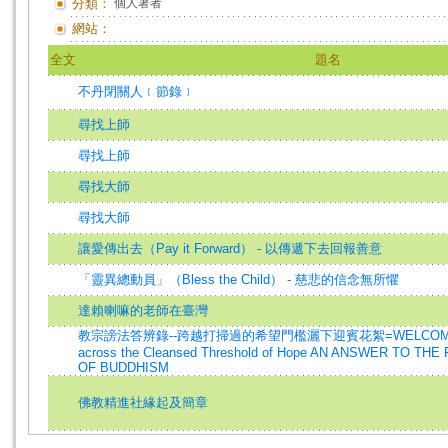
分類：
個人著者
網站：
全文
題名
不丹閉關人﹝節錄﹞
尋找上師
尋找上師
尋找大師
尋找大師
讓愛傳出去（Pay it Forward） - 以傳遞下去回報善意
「靈異總動員」（Bless the Child） - 慈悲的信念無所懼
達賴喇嘛的老師在臺灣
教宗謗法答辨錄--跨越打掃過的希望門檻灑下迎賓花絮=WELCOMING
across the Cleansed Threshold of Hope AN ANSWER TO TH
OF BUDDHISM
佛教精進社緣起及簡章