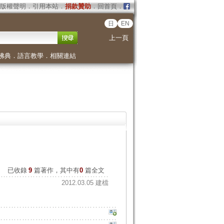
版權聲明
．
引用本站
．
捐款贊助
．
回首頁
．
日
EN
上一頁
佛典
．
語言教學
．
相關連結
已收錄
9
篇著作，其中有
0
篇全文
2012.03.05 建檔