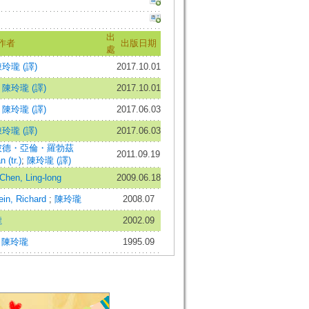
出
作者
出版日期
處
玲瓏 (譯)
2017.10.01
;
陳玲瓏 (譯)
2017.10.01
;
陳玲瓏 (譯)
2017.06.03
玲瓏 (譯)
2017.06.03
彼德・亞倫・羅勃茲
2011.09.19
 (tr.)
;
陳玲瓏 (譯)
en, Ling-long
2009.06.18
n, Richard
;
陳玲瓏
2008.07
瓏
2002.09
;
陳玲瓏
1995.09