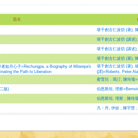
題名
堪千創古仁波切 (著)
;
陳
堪千創古仁波切 (講述)
堪千創古仁波切 (講述)
堪千創古仁波切 (著)
;
陳
堪千創古仁波切 (著)
;
Rechungpa, a Biography of Milarepa's
inating the Path to Liberation
(譯)=Roberts, Peter Alan
蜜雪兒．瑪汀
;
陳玲瓏=Ch
二版)
伯恩斯坦, 理察=Bernstei
伯恩斯坦, 理察
;
陳玲
凡・丹, 伊娃
;
陳宇慧