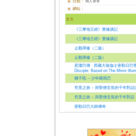
分類：
個人著者
網站：
全文
《三摩地王經》實修講記
《三摩地王經》實修講記
止觀禪修（二版）
止觀禪修（二版）
惹瓊巴傳 : 西藏大瑜伽士密勒日巴尊者如月心子=
Disciple: Based on The Mirror Illum
獅子吼 -- 少年噶瑪巴
究竟之旅 -- 與聖僧玄奘的千年對話(
究竟之旅 -- 與聖僧玄奘的千年對話
密勒日巴大師傳奇