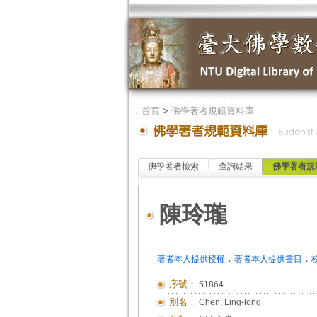
．
首頁
>
佛學著者規範資料庫
佛學著者檢索
查詢結果
佛學著者規
陳玲瓏
．
．
著者本人提供授權
著者本人提供書目
序號：
51864
別名：
Chen, Ling-long