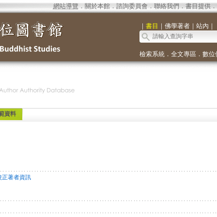
網站導覽
．
關於本館
．
諮詢委員會
．
聯絡我們
．
書目提供
．
｜
書目
｜
佛學著者
｜
站內
｜
檢索系統
．
全文專區
．
數位
範資料
校正著者資訊