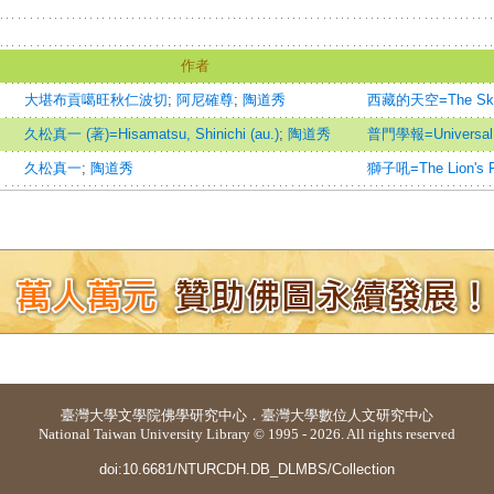
作者
大堪布貢噶旺秋仁波切
;
阿尼確尊
;
陶道秀
西藏的天空=The Sky 
久松真一 (著)=Hisamatsu, Shinichi (au.)
;
陶道秀
普門學報=Universal G
久松真一
;
陶道秀
獅子吼=The Lion's R
臺灣大學
文學院佛學研究中心
．
臺灣大學數位人文研究中心
National Taiwan University Library © 1995 - 2026. All rights reserved
doi:10.6681/NTURCDH.DB_DLMBS/Collection