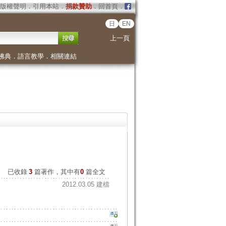
版權聲明
．
引用本站
．
捐款贊助
．
回首頁
．
日
EN
上一頁
佛典
．
語言教學
．
相關連結
已收錄
3
篇著作，其中有
0
篇全文
2012.03.05 建檔