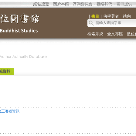
網站導覽
．
關於本館
．
諮詢委員會
．
聯絡我們
．
書目提供
．
｜
書目
｜
佛學著者
｜
站內
｜
檢索系統
．
全文專區
．
數位
範資料
校正著者資訊