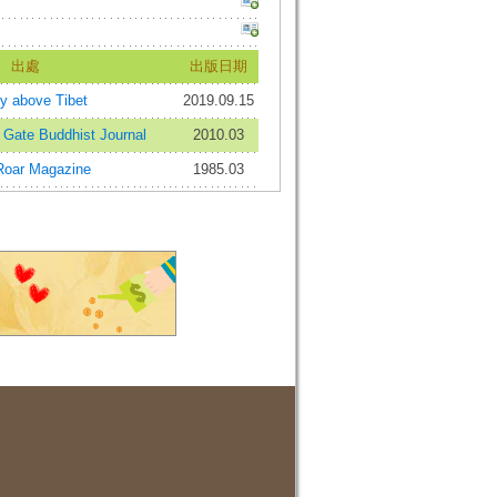
出處
出版日期
above Tibet
2019.09.15
ate Buddhist Journal
2010.03
oar Magazine
1985.03