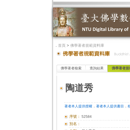
．
首頁
>
佛學著者規範資料庫
佛學著者檢索
查詢結果
佛學著者規
陶道秀
．
．
著者本人提供授權
著者本人提供書目
序號：
52584
別名：