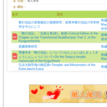
分類：
個人著者
網站：
全文
題名
鳥越正
教行信証の原典確定の基礎研究：坂東本教行信証の写本研
Masa
究を中心にして
学学
『教行信証』「化身土巻(末)」校異=Critical Edition of the
尾
Chapter on the Transformed Buddha-land, Part 2, of the
智
Kyogyoshinsho
西藏密教研究
鳥
専修寺本『教行信証』について=せんじゅじぼんきょうぎ
鳥越正
ょうしんしょうについて=On the Senju-ji temple
Masa
manuscript of the Kygyshinsh
弘法大師空海の御足跡=Temples and Monuments of the
鳥越
Kobe-daishi,Kukai