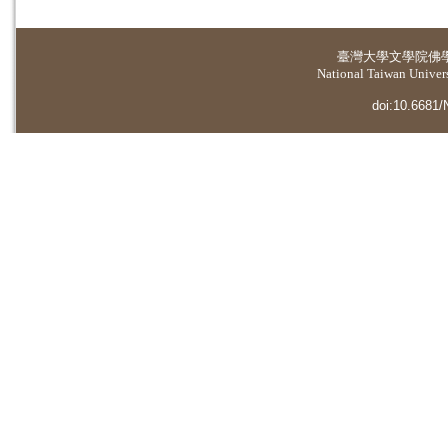
臺灣大學
文學院佛
National Taiwan Universi
doi:10.6681