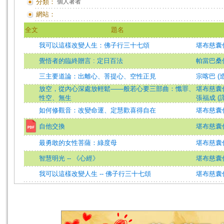
分類：
個人著者
網站：
全文
題名
我可以這樣改變人生：佛子行三十七頌
堪布慈囊仁
覺悟者的臨終贈言 : 定日百法
帕當巴桑傑
三主要道論：出離心、菩提心、空性正見
宗喀巴 (
放空，從內心深處放輕鬆——般若心要三部曲：懺罪、
堪布慈囊仁
性空、無生
張福成 (譯
如何修觀音：改變命運、定慧歡喜得自在
堪布慈囊仁
自他交換
堪布慈囊
最勇敢的女性菩薩：綠度母
堪布慈囊仁
智慧明光 -- 《心經》
堪布慈囊
我可以這樣改變人生 -- 佛子行三十七頌
堪布慈囊