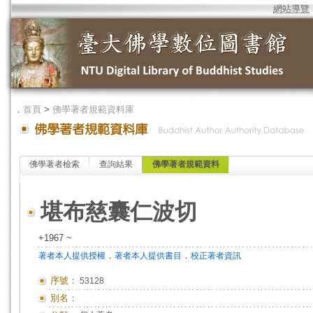
網站導覽
．
首頁
>
佛學著者規範資料庫
佛學著者檢索
查詢結果
佛學著者規範資料
堪布慈囊仁波切
+1967 ~
．
．
著者本人提供授權
著者本人提供書目
校正著者資訊
序號：
53128
別名：