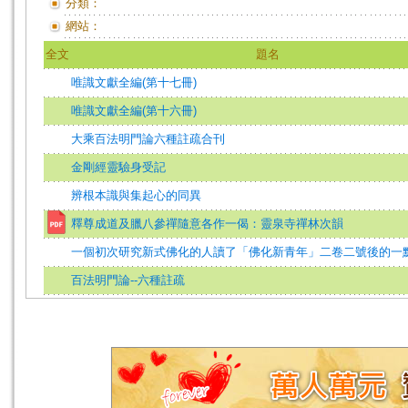
分類：
網站：
全文
題名
唯識文獻全編(第十七冊)
唯識文獻全編(第十六冊)
大乘百法明門論六種註疏合刊
金剛經靈驗身受記
辨根本識與集起心的同異
釋尊成道及臘八參禪隨意各作一偈：靈泉寺禪林次韻
一個初次研究新式佛化的人讀了「佛化新青年」二卷二號後的一
百法明門論--六種註疏