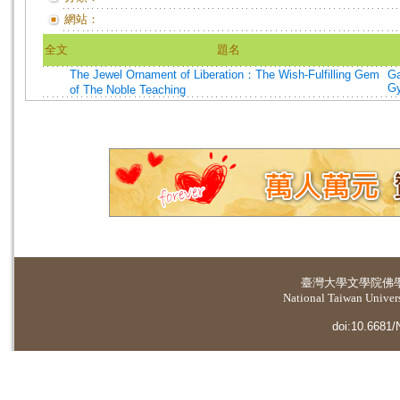
網站：
全文
題名
The Jewel Ornament of Liberation：The Wish-Fulfilling Gem
G
Gy
of The Noble Teaching
臺灣大學
文學院佛
National Taiwan Universi
doi:10.6681