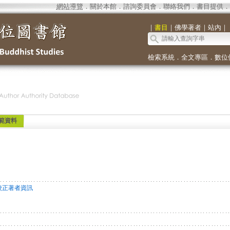
網站導覽
．
關於本館
．
諮詢委員會
．
聯絡我們
．
書目提供
．
｜
書目
｜
佛學著者
｜
站內
｜
檢索系統
．
全文專區
．
數位
範資料
校正著者資訊