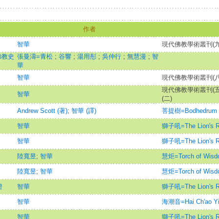
作者
智華
現代佛教學術叢刊(九十
佛教史
張曼濤=青松
;
谷響
;
湯用彤
;
吳仲行
;
無慧漫
;
智
華
智華
現代佛教學術叢刊(八
現代佛教學術叢刊(五
智華
(二)
Andrew Scott (著)
;
智華 (譯)
菩提樹=Bodhedrum
智華
獅子吼=The Lion's R
智華
獅子吼=The Lion's R
陸寬昱
;
智華
慧炬=Torch of Wisd
陸寬昱
;
智華
慧炬=Torch of Wisd
證
智華
獅子吼=The Lion's R
智華
海潮音=Hai Ch'ao Y
智華
獅子吼=The Lion's R