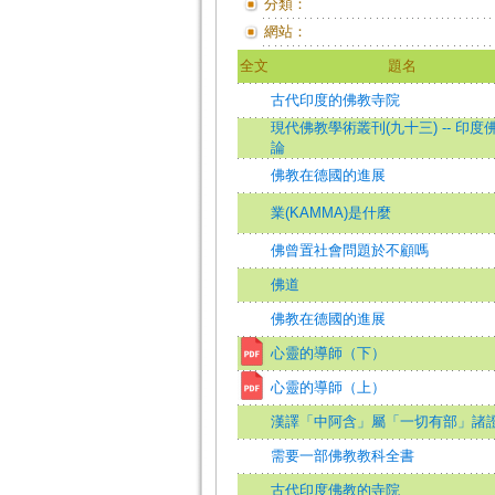
分類：
網站：
全文
題名
古代印度的佛教寺院
現代佛教學術叢刊(九十三) -- 印度
論
佛教在德國的進展
業(KAMMA)是什麼
佛曾置社會問題於不顧嗎
佛道
佛教在德國的進展
心靈的導師（下）
心靈的導師（上）
漢譯「中阿含」屬「一切有部」諸
需要一部佛教教科全書
古代印度佛教的寺院