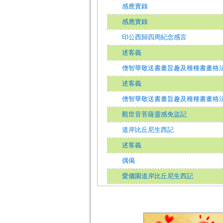
感應實錄
感應實錄
印公西歸四周紀念感言
述客義
僧智華敬送書畫旨趣及種種書畫格
述客義
僧智華敬送書畫旨趣及種種書畫格
觀世音菩薩靈感免盜記
道岸比丘尼生西記
述客義
偶偈
愛儷園道岸比丘尼生西記