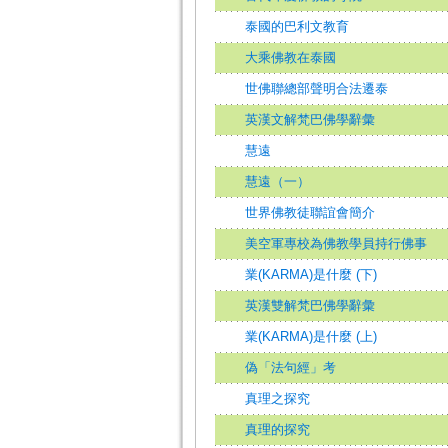
泰國的巴利文教育
大乘佛教在泰國
世佛聯總部聲明合法遷泰
英漢文解梵巴佛學辭彙
慧遠
慧遠（一）
世界佛教徒聯誼會簡介
美空軍專校為佛教學員持行佛事
業(KARMA)是什麼 (下)
英漢雙解梵巴佛學辭彙
業(KARMA)是什麼 (上)
偽「法句經」考
真理之探究
真理的探究