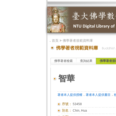
．
首頁
>
佛學著者規範資料庫
佛學著者檢索
查詢結果
佛學著者規
智華
．
．
著者本人提供授權
著者本人提供書目
序號：
53458
別名：
Chin, Hua