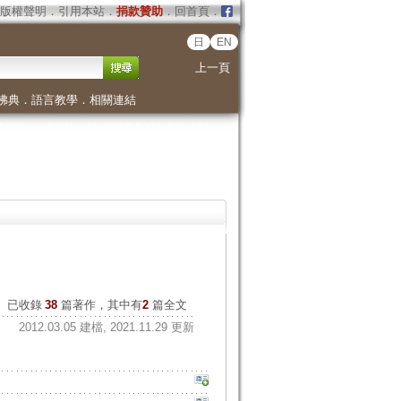
版權聲明
．
引用本站
．
捐款贊助
．
回首頁
．
日
EN
上一頁
佛典
．
語言教學
．
相關連結
已收錄
38
篇著作，其中有
2
篇全文
2012.03.05 建檔, 2021.11.29 更新