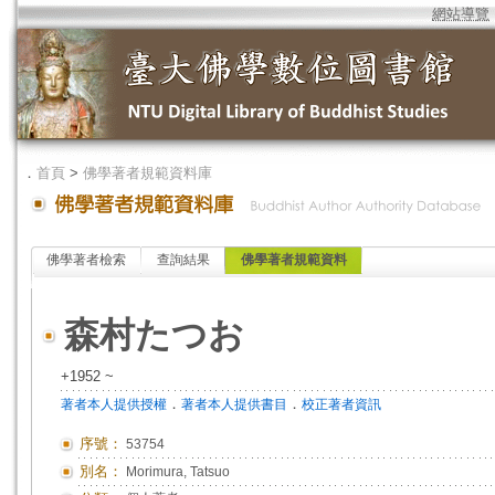
網站導覽
．
首頁
>
佛學著者規範資料庫
佛學著者檢索
查詢結果
佛學著者規範資料
森村たつお
+1952 ~
．
．
著者本人提供授權
著者本人提供書目
校正著者資訊
序號：
53754
別名：
Morimura, Tatsuo