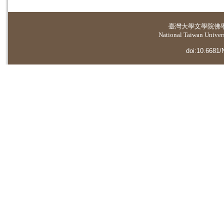
臺灣大學
文學院佛
National Taiwan Universi
doi:10.6681