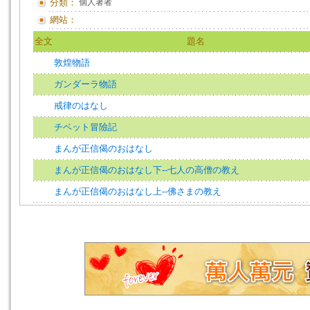
分類：
個人著者
網站：
全文
題名
敦煌物語
ガンダーラ物語
戒律のはなし
チベット冒險記
まんが正信偈のおはなし
まんが正信偈のおはなし下--七人の高僧の教え
まんが正信偈のおはなし上--佛さまの教え