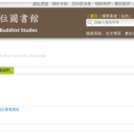
網站導覽
．
關於本館
．
諮詢委員會
．
聯絡我們
．
書目提供
．
｜
書目
｜
佛學著者
｜
站內
｜
檢索系統
．
全文專區
．
數位
範資料
校正著者資訊