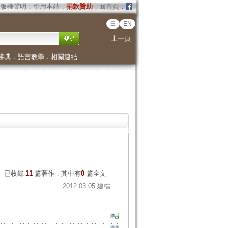
版權聲明
．
引用本站
．
捐款贊助
．
回首頁
．
日
EN
上一頁
佛典
．
語言教學
．
相關連結
已收錄
11
篇著作，其中有
0
篇全文
2012.03.05 建檔