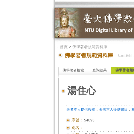
．
首頁
>
佛學著者規範資料庫
佛學著者檢索
查詢結果
佛學著者規
湯住心
．
．
著者本人提供授權
著者本人提供書目
序號：
54093
別名：