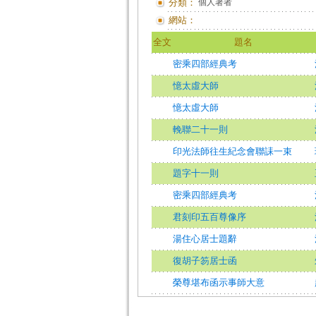
分類：
個人著者
網站：
全文
題名
密乘四部經典考
憶太虛大師
憶太虛大師
輓聯二十一則
印光法師往生紀念會聯誄一束
題字十一則
密乘四部經典考
君刻印五百尊像序
湯住心居士題辭
復胡子笏居士函
榮尊堪布函示事師大意