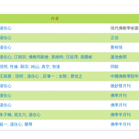
作者
湯住心
現代佛教學術叢刊
湯住心
正信
湯住心
覺有情
湯住心
;
江朝宗
;
佛教同願會
;
黃維時
;
汪祖澤
;
孫榮彬
蓮池會聞
現明
;
性修
;
顯宗
;
純山
;
真空
;
智達
同願
王揖唐
;
現明
;
湯住心
;
莊肇一
;
全朗
;
瞿兌之
中國佛教學院年
湯住心
微妙聲月刊
湯住心
佛學月刊
湯住心
佛學月刊
朱子橋
;
屈文六
;
湯住心
佛學半月刊
超一
;
湯住心
;
榮尊
佛學半月刊