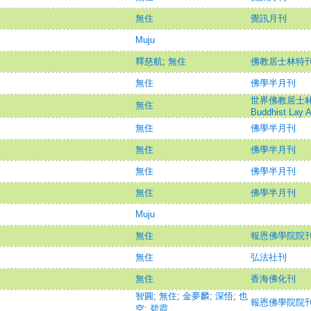
無住
覺訊月刊
Muju
釋慈航
;
無住
佛教居士林特
無住
佛學半月刊
世界佛教居士林林刊=
無住
Buddhist Lay A
無住
佛學半月刊
無住
佛學半月刊
無住
佛學半月刊
無住
佛學半月刊
Muju
無住
報恩佛學院院
無住
弘法社刊
無住
香海佛化刊
智圓
;
無住
;
金夢麟
;
深悟
;
也
報恩佛學院院
空
;
碧霞