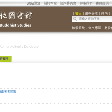
網站導覽
．
關於本館
．
諮詢委員會
．
聯絡我們
．
書目提供
．
｜
書目
｜
佛學著者
｜
站內
｜
檢索系統
．
全文專區
．
數位
範資料
校正著者資訊