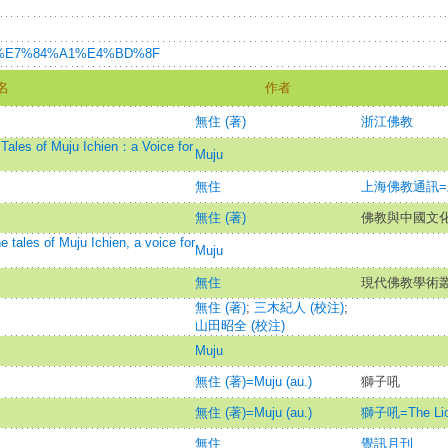
/wiki/%E7%84%A1%E4%BD%8F
名
作者
無住 (著)
浙江佛教
Tales of Muju Ichien：a Voice for
Muju
無住
上海佛教通訊
無住 (著)
佛教與中國文
tales of Muju Ichien, a voice for
Muju
無住
現代佛教學術叢刊
無住 (著)
;
三木紀人 (校注)
;
山田昭全 (校注)
Muju
無住 (著)=Muju (au.)
獅子吼
無住 (著)=Muju (au.)
獅子吼=The Lion
無住
覺訊月刊