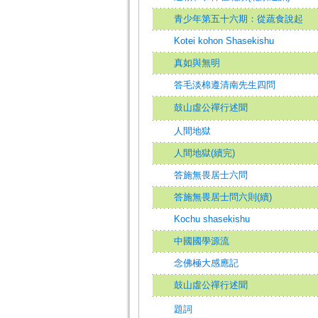
青少年第五十六期：從蔬食說起
Kotei kohon Shasekishu
真如與無明
答毛淡棉遵清南先生四問
鼓山虛公禪行述聞
人間地獄
人間地獄(續完)
答施無畏居士六問
答施無畏居士問六則(續)
Kochu shasekishu
中國國學源流
念佛極大感應記
鼓山虛公禪行述聞
題詞