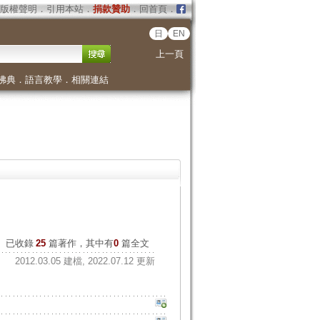
版權聲明
．
引用本站
．
捐款贊助
．
回首頁
．
日
EN
上一頁
佛典
．
語言教學
．
相關連結
已收錄
25
篇著作，其中有
0
篇全文
2012.03.05 建檔, 2022.07.12 更新