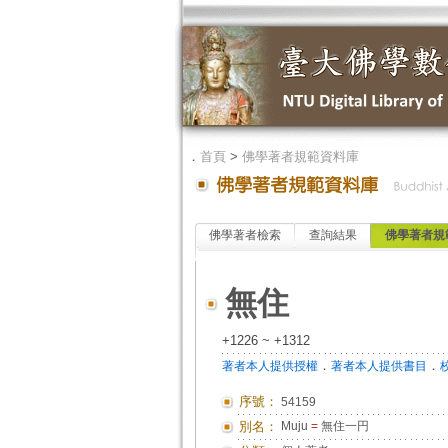
．
首頁
>
佛學著者規範資料庫
佛學著者檢索
查詢結果
佛學著者規
無住
+1226 ~ +1312
．
．
著者本人提供授權
著者本人提供書目
序號：
54159
別名：
Muju
=
無住一円