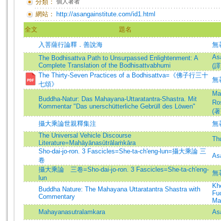
分類：
個人著者
網站：
http://asangainstitute.com/id1.html
全文
題名
入菩薩行論釋．善說海
無
As
The Bodhisattva Path to Unsurpassed Enlightenment: A
Complete Translation of the Bodhisattvabhumi
(譯
The Thirty-Seven Practices of a Bodhisattva=《佛子行三十
無
七頌》
Ma
Buddha-Natur: Das Mahayana-Uttaratantra-Shastra. Mit
Ro
Kommentar "Das unerschütterliche Gebrüll des Löwen"
(著
攝大乘論世親釋集注
無
The Universal Vehicle Discourse
Th
Literature=Mahāyānasūtrālaṁkāra
Sho-dai-jo-ron. 3 Fascicles=She-ta-ch'eng-lun=攝大乘論 三
As
卷
攝大乘論 三卷=Sho-dai-jo-ron. 3 Fascicles=She-ta-ch'eng-
無著
lun
Kh
Buddha Nature: The Mahayana Uttaratantra Shastra with
Fu
Commentary
Ma
Mahayanasutralamkara
As