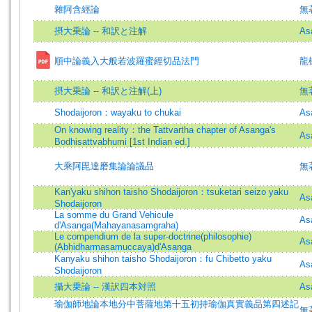
雜阿含經論
無
摂大乗論 -- 和訳と注解
As
順中論義入大般若波羅蜜經切品法門
龍
摂大乗論 -- 和訳と注解(上)
無著
Shodaijoron：wayaku to chukai
As
On knowing reality：the Tattvartha chapter of Asanga's
As
Bodhisattvabhumi [1st Indian ed.]
大乘阿毘達磨集論論議品
無
Kan'yaku shihon taisho Shodaijoron：tsuketari seizo yaku
As
Shodaijoron
La somme du Grand Vehicule
As
d'Asanga(Mahayanasamgraha)
Le compendium de la super-doctrine(philosophie)
As
(Abhidharmasamuccaya)d'Asanga
Kanyaku shihon taisho Shodaijoron：fu Chibetto yaku
As
Shodaijoron
攝大乗論 -- 漢訳四本対照
As
瑜伽師地論本地分中菩薩地第十五初持瑜伽真實義品第四述記
無