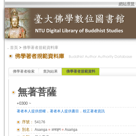
網站導覽
．
首頁
>
佛學著者規範資料庫
佛學著者檢索
查詢結果
佛學著者規範資料
無著菩薩
+0300 ~
．
．
著者本人提供授權
著者本人提供書目
校正著者資訊
序號：
54176
別名：
Asanga
=
असङ्ग
=
Asaṅga