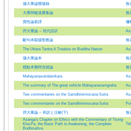
攝大乘論暨隨錄
無
大乘阿毗達磨集論
無
寶性論新譯
彌
摂大乗論 -- 現代語訳
As
斷句本顯揚聖教論
無
The Uttara Tantra:A Treatise on Buddha Nature
As
攝大乘論本
無
標點本雜阿含經論
無
Mahayanasutralamkara
As
The summary of The great vehicle Mahayanasamgraha
As
Two commentaries on the Samdhinirmocana-Sutra
As
Two commentaries on the Samdhinirmocana-Sutra
Po
摂大乗論 -- 和訳と注解(下)
無
Asanga's Chapter on Ethics with the Commentary of Tsong-
Ta
Kha-Pa, the Basic Path to Awakening, the Complete
Bodhisattva