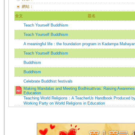
網站：
全文
題名
Teach Yourself Buddhism
Teach Yourself Buddhism
A meaningful life：the foundation program in Kadampa Mahay
Teach Yourself Buddhism
Buddhism
Buddhism
Celebrate Buddhist festivals
Making Mandalas and Meeting Bodhisattvas: Raising Awareness
Education
Teaching World Religions：A TeacherUs Handbook Produced by
Working Party on World Religions in Education