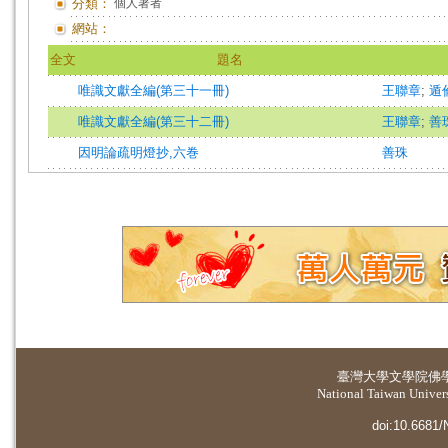
分類：
個人著者
網站：
全文
題名
唯識文獻全編(第三十一冊)
王聯章
;
遁
唯識文獻全編(第三十二冊)
王聯章
;
善
因明論疏明燈抄,六巻
善珠
臺灣大學
文學院佛
National Taiwan Universi
doi:10.6681