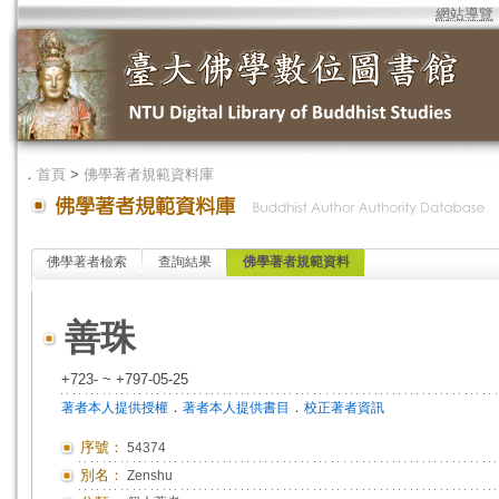
網站導覽
．
首頁
>
佛學著者規範資料庫
佛學著者檢索
查詢結果
佛學著者規範資料
善珠
+723- ~ +797-05-25
．
．
著者本人提供授權
著者本人提供書目
校正著者資訊
序號：
54374
別名：
Zenshu