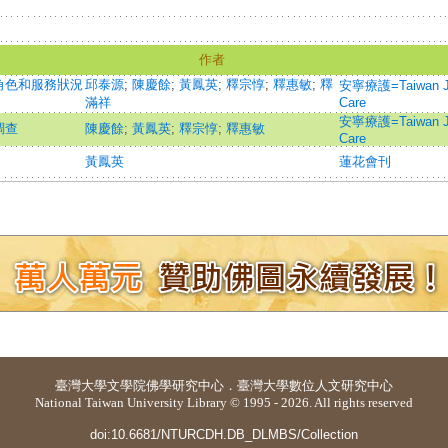
作者
角色和服務狀況
邱泰源
;
陳慶餘
;
黃鳳英
;
釋宗惇
;
釋惠敏
;
釋
安寧療護=Taiwan Jour
滿祥
Care
安寧療護=Taiwan Jour
調查
陳慶餘
;
黃鳳英
;
釋宗惇
;
釋惠敏
Care
黃鳳英
蓮花會刊
臺灣大學
文學院佛學研究中心
．
臺灣大學數位人文研究中心
National Taiwan University Library © 1995 - 2026. All rights reserved
doi:10.6681/NTURCDH.DB_DLMBS/Collection