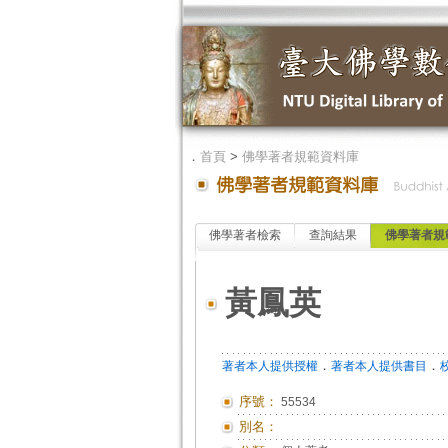
．
首頁
>
佛學著者規範資料庫
佛學著者檢索
查詢結果
佛學著者規
黃鳳英
．
．
著者本人提供授權
著者本人提供書目
序號：
55534
別名：