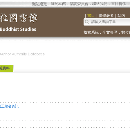
網站導覽
．
關於本館
．
諮詢委員會
．
聯絡我們
．
書目提供
．
｜
書目
｜
佛學著者
｜
站內
｜
檢索系統
．
全文專區
．
數位
範資料
校正著者資訊