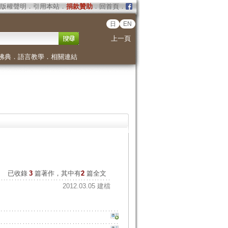
版權聲明
．
引用本站
．
捐款贊助
．
回首頁
．
日
EN
上一頁
佛典
．
語言教學
．
相關連結
已收錄
3
篇著作，其中有
2
篇全文
2012.03.05 建檔