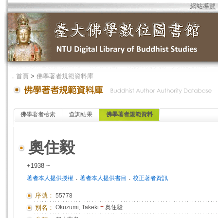
網站導覽
．
首頁
>
佛學著者規範資料庫
佛學著者檢索
查詢結果
佛學著者規範資料
奧住毅
+1938 ~
．
．
著者本人提供授權
著者本人提供書目
校正著者資訊
序號：
55778
別名：
Okuzumi, Takeki
=
奥住毅