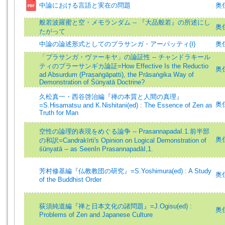
中論における言語と実在の問題
奥住
般若波羅蜜と空・メモランダム -- 『大品般若』の所述にし
奥住
たがって
中論の論述形式としてのプラサンガ・アーパッティ(Ⅰ)
奥
「プラサンガ・ヴァーキヤ」の論証性 -- チャンドラキール
ティのプラーサンギカ論証=How Effective Is the Reductio
奥住
ad Absurdum (Prasaṅgāpatti), the Prāsaṅgika Way of
Demonstration of Śūnyatā Doctrine?
久松真一・西谷啓治編『禅の本質と人間の真理』
奥住
=S.Hisamatsu and K.Nishitani(ed) : The Essence of Zen as
Truth for Man
空性の論理的表現をめぐる論争 -- PrasannapadaI.1.前半部
奥住
の和訳=Candrakīrti's Opinion on Logical Demonstration of
śūnyatā -- as SeenIn PrasannapadāI,1.
芳村修基編『仏教教団の研究』=S.Yoshimura(ed) : A Study
奥住
of the Buddhist Order
荻須純道編『禅と日本文化の諸問題』=J.Ogisu(ed) :
奥住
Problems of Zen and Japanese Culture