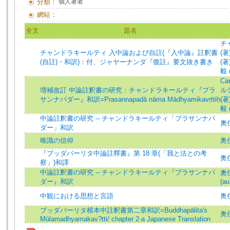
分類：
個人著者
網站：
全文
題名
チ
チャンドラキールティ 入中論および自註(『入中論』註釈書
(著)
(自註)・和訳)：付、ジャヤーナンダ『復註』要文抜き書き
(著)
毅 (
Ca
増補改訂 中論註釈書の研究：チャンドラキールティ『プラ
ルテ
サンナパダー』和訳=Prasannapadā nāma Mādhyamikavṛttiḥ
(著)
毅 (
中論註釈書の研究 -- チャンドラキールティ「プラサンナパ
奧住
ダー」和訳
唯識の信仰
奥
『ブッダバーリタ中論註釋書』第 18 章(「我と法との考
奥住
察」)和譯
中論註釈書の研究 -- チャンドラキールティ『プラサンナパ
奧住
ダー』和訳
(au
中観における思想と言語
奥
ブッダパーリタ根本中註釈書第二章和訳=Buddhapālita's
奥住
Mūlamadhyamakav?tti/ chapter 2-a Japanese Translation