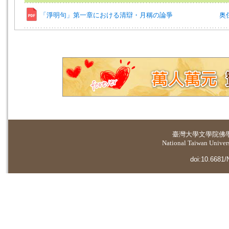
「淨明句」第一章における清辯・月稱の論爭
奥住
臺灣大學
文學院佛
National Taiwan Universi
doi:10.6681