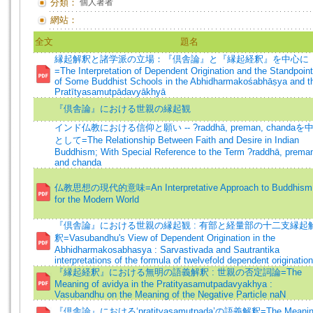
分類：
個人著者
網站：
全文
題名
縁起解釈と諸学派の立場：『倶舎論』と『縁起経釈』を中心に
=The Interpretation of Dependent Origination and the Standpoin
of Some Buddhist Schools in the Abhidharmakośabhāṣya and t
Pratītyasamutpādavyākhyā
『倶舎論』における世親の縁起観
インド仏教における信仰と願い -- ?raddhā, preman, chandaを
として=The Relationship Between Faith and Desire in Indian
Buddhism; With Special Reference to the Term ?raddhā, prema
and chanda
仏教思想の現代的意味=An Interpretative Approach to Buddhism
for the Modern World
『倶舎論』における世親の縁起観 : 有部と経量部の十二支縁起
釈=Vasubandhu's View of Dependent Origination in the
Abhidharmakosabhasya : Sarvastivada and Sautrantika
interpretations of the formula of twelvefold dependent origination
『縁起経釈』における無明の語義解釈 : 世親の否定詞論=The
Meaning of avidya in the Pratityasamutpadavyakhya :
Vasubandhu on the Meaning of the Negative Particle naN
『倶舎論』における‘pratityasamutpada’の語義解釈=The Meanin