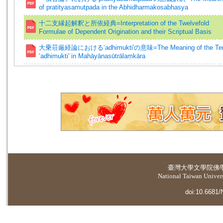
of pratityasamutpada in the Abhidharmakosabhasya
十二支縁起解釈と所依経典=Interpretation of the Twelvefold
Formulae of Dependent Origination and their Scriptual Basis
大乗荘厳経論における‘adhimukti'の意味=The Meaning of the Te
‘adhimukti' in Mahāyānasūtrālaṃkāra
臺灣大學
文學院佛
National Taiwan Universi
doi:10.6681