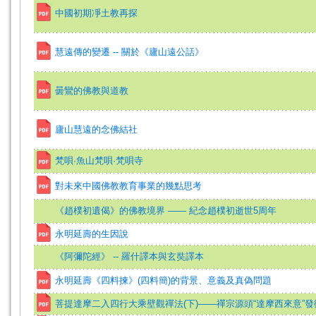
中國初期凈土教再探
慧遠傳的變遷 -- 關於《廬山遠公話》
曇鸞的佛教與道教
廬山慧遠的念佛結社
梵唄·魚山梵唄·梵唄寺
對未來中國佛教教育事業的幾點思考
《趙樸初遺偈》的佛教境界 —— 紀念趙樸初逝世5周年
永明延壽的生因說
《阿彌陀經》 -- 羅什譯本與玄奘譯本
永明延壽《四料揀》(四料簡)的背景、意義及真偽問題
菩提達摩二入四行大乘壁觀禪法(下)——禪宗源頭“達摩西來意”發