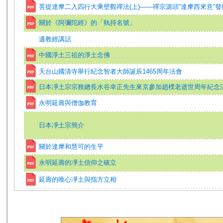
菩提達摩二入四行大乘壁觀禪法(上)——禪宗源頭“達摩西來意”發
關於《阿彌陀經》的「執持名號」
遺教經講話
中國淨土三祖的淨土念佛
天台山國清寺舉行紀念智者大師誕辰1465周年法會
日本凈土宗宗務總長水谷幸正先生來京參加趙樸老逝世周年紀念
永明延壽與僧伽教育
日本凈土宗簡介
關於達摩和慧可的生平
永明延壽的凈土信仰之確立
延壽的唯心凈土與指方立相