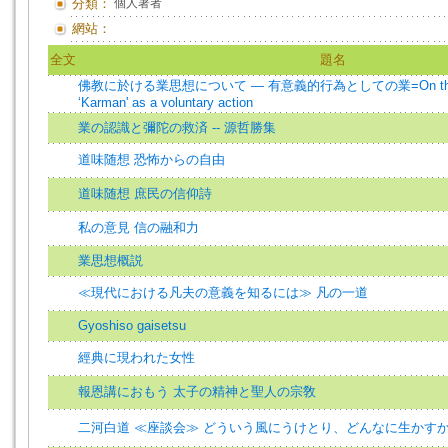
分類：
個人著者
網站：
全文
題名
佛教に於ける業思想について — 有意義的行為としての業=On the‘Karm
‘Karman' as a voluntary action
業の認識と彌陀の救済 -- 源哲勝集
道味随想 恐怖からの自由
道味随想 庶民の信仰詩
私の意見 信の融和力
業思想概説
≪現代における凡夫の意義を知るには≫ 凡の一道
Gyoshiso gaisetsu
經典に現われた女性
報恩講におもう 太子の精神と聖人の宗敎
二河白道 ≪座談会≫ どういう風にうけとり、どんなに生かす