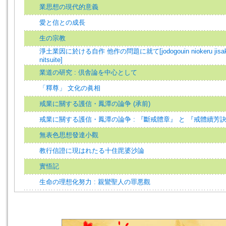
業思想の現代的意義
愛と信との成長
生の宗教
淨土業因に於ける自作 他作の問題に就て[jodogouin niokeru jisaku t
nitsuite]
業道の研究 : 倶舎論を中心として
「釋尊」 文化の眞相
戒業に關する護信・鳳潭の論争 (承前)
戒業に關する護信・鳳潭の論争 : 『斷戒體章』 と 『戒體續芳
無表色思想發達小觀
教行信證に現はれたる十住毘婆沙論
實悟記
生命の理想化努力 : 親鸞聖人の罪悪觀