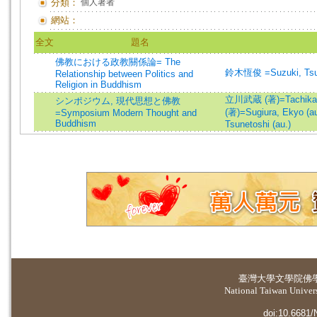
分類：
個人著者
網站：
全文
題名
佛教における政教關係論= The
鈴木恆俊 =Suzuki, Tsu
Relationship between Politics and
Religion in Buddhism
立川武蔵 (著)=Tachikawa
シンポジウム, 現代思想と佛教
(著)=Sugiura, Ekyo (au
=Symposium Modern Thought and
Buddhism
Tsunetoshi (au.)
臺灣大學
文學院佛
National Taiwan Universi
doi:10.6681