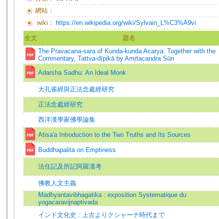
網站：
wiki：
https://en.wikipedia.org/wiki/Sylvain_L%C3%A9vi
全文
題名
The Pravacana-sara of Kunda-kunda Acarya: Together with the
Commentary, Tattva-dīpikā by Amŗtacandra Sūri
Adarsha Sadhu: An Ideal Monk
大孔雀經與正法念處經研究
正法念處經研究
西洋漢學家佛學論集
Atisa'a Introduction to the Two Truths and Its Sources
Buddhapalita on Emptiness
法住記及所記阿羅漢考
佛教人文主義
Madhyantavibhagatika : exposition Systematique du
yogacaravijnaptivada
インド文化史 : 上古よりクシャーナ時代まで