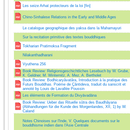
Les seize Arhat protecteurs de la loi [fin]
Chino-Sinhalese Relations in the Early and Middle Ages
Le catalogue geographique des yaksa dans la Mahamayuri
Sur la recitation primitive des textes bouddhiques
Tokharian Pratimoksa Fragment
Nilakanthadharani
Vyuthena 256
Book Review: Religionsgeschichtliches Lesebuch by W. Grube,
K. Geldner, M. Winternitz, A. Mez, A. Bertholet
Book Review: Bodhicaryâvatâra, Introduction à la pratique des
Futurs Bouddhas. Poème de Çântideva, traduit du sanscrit et
annoté by Louis de Lavallée Poussin
Les éléments de Formation du Divyāvadāna
Book Review: Ueber das Rituelle sûtra des Baudhâyana
(Abhandlungen für die Kunde des Morgenlandes, XII, 1) by W.
Caland
Notes Chinoises sur l'Inde, V. Quelques documents sur le
bouddhisme indien dans l'Asie Centrale