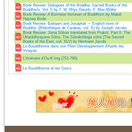
Book Review: Dialogues of the Buddha, Sacred Books of the
Buddhists. Vol. II by T. W. Rhys Davids, F. Max Müller
Book Review: A Burmese historian of Buddhism by Mabel
Haynes Bode
Book Review: Barlaam and Josaphat — English lives of
Buddha. (Bibliothèque de Carabas, vol. X) by Joseph Jacobs
Book Review: Jaina Sûtras translated from Prakrit. Part II. The
Uttarâdhyayana Sûtra. The Sûtrakṛtânga sûtra (The Sacred
Books of the East, vol. XLV) by Hermann Jacobi
Le Bouddhisme dans son Plein Développement d'Après les
Vinayas
L’itinéraire d’Ou-K’ong (751-790)
Le Bouddhisme et les Grecs