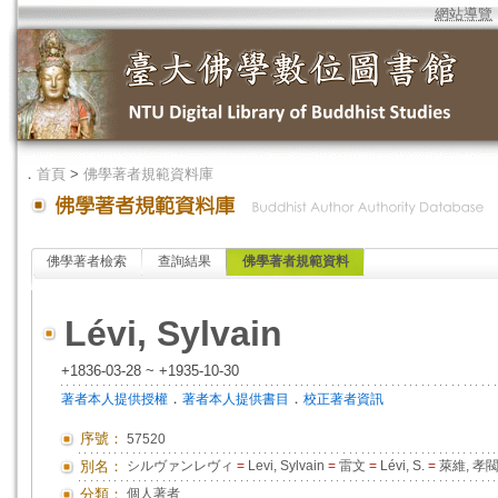
網站導覽
．
首頁
>
佛學著者規範資料庫
佛學著者檢索
查詢結果
佛學著者規範資料
Lévi, Sylvain
+1836-03-28 ~ +1935-10-30
．
．
著者本人提供授權
著者本人提供書目
校正著者資訊
序號：
57520
別名：
シルヴァンレヴィ
=
Levi, Sylvain
=
雷文
=
Lévi, S.
=
萊維, 孝
分類：
個人著者