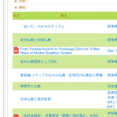
分類：
網站：
全文
題名
「あいだ」のオカルティズム
碧海寿
近代仏教と伝統仏教
碧海寿
From Yoshida Kyūichi to Yoshinaga Shin’ichi: A New
Ōmi, T
Wave of Modern Buddhist Studies
近代仏教思想として読む
碧海寿広 
森覚編 メディアのなかの仏教 : 近現代の仏教的人間像
碧海寿広 
神智学と仏教
吉永進
嵩満也 (
永進一 (
日本仏教と西洋世界
(ed.)
;
(ed.)
本明義
〔合評会報告〕 伊東恵深『親鸞と清沢満之』を読む