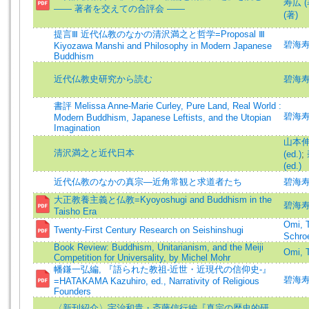
寿広 (
―― 著者を交えての合評会 ――
(著)
提言Ⅲ 近代仏教のなかの清沢満之と哲学=Proposal Ⅲ
碧海寿広 
Kiyozawa Manshi and Philosophy in Modern Japanese
Buddhism
近代仏教史研究から読む
碧海寿
書評 Melissa Anne-Marie Curley, Pure Land, Real World :
碧海寿
Modern Buddhism, Japanese Leftists, and the Utopian
Imagination
山本伸裕
清沢満之と近代日本
(ed.)
;
(ed.)
近代仏教のなかの真宗―近角常観と求道者たち
碧海寿
大正教養主義と仏教=Kyoyoshugi and Buddhism in the
碧海寿広 
Taisho Era
Omi, 
Twenty-First Century Research on Seishinshugi
Schroe
Book Review: Buddhism, Unitarianism, and the Meiji
Omi, 
Competition for Universality, by Michel Mohr
幡鎌一弘編, 『語られた教祖-近世・近現代の信仰史-』
碧海寿広 
=HATAKAMA Kazuhiro, ed., Narrativity of Religious
Founders
〈新刊紹介〉宇治和貴・斎藤信行編『真宗の歴史的研