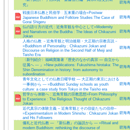
碧海寿広 
究』
戦後日本仏教と民俗学 : 五来重の場合=Postwar
碧海寿広 
Japanese Buddhism and Folklore Studies:The Case of
Gorai Shigeru
仏の語り方の近代 : 近角常観を中心として=Modernity
碧海寿広 
and Narratives on the Buddha : The Ideas of Chikazumi
Jokan
人格の仏教 －近角常観と明治後期・大正期の宗教言説－
=Buddhism of Personality : Chikazumi Jokan and
碧海寿広 
Discourse on Religion in the Second Half of Meiji and
Taisho Era
〈新刊紹介〉福嶋寛隆著『歴史のなかの真宗 ― 自立から
従属へ ― 』=New publications: Fukushima hirotaka: The
碧海寿広 
Shin Denomination in history: from autonomy to
subordination
青年文化としての仏教日曜学校 ― 大正期の東京における
碧海寿広 
一事例から ― =Buddhist Sunday schools as youth
culture: a case study from Tokyo in the Taisho era
哲学から体験へ : 近角常観の宗教思想=From Philosophy
碧海寿広 
to Experience : The Religious Thought of Chikazumi
Jokan
近代真宗の体験主義 -- 近角常観とその信徒たちの信仰--
碧海寿広 
=Experimentalism in Modern Shinshu : Chikazumi Jokan
and His Followers
儀礼と近代仏教 ― 『新仏教』の論説から ― =Ritual and
碧海寿広 
modern Buddhism: rethinking the discourse of