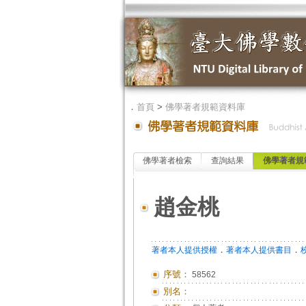
．
首頁
>
佛學著者規範資料庫
佛學著者檢索
查詢結果
佛學著者規
趙金桃
．
．
著者本人提供授權
著者本人提供書目
序號：
58562
別名：