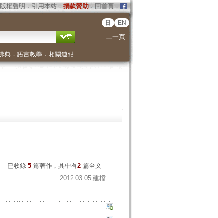
版權聲明
．
引用本站
．
捐款贊助
．
回首頁
．
日
EN
上一頁
佛典
．
語言教學
．
相關連結
已收錄
5
篇著作，其中有
2
篇全文
2012.03.05 建檔