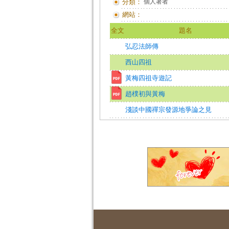
分類：
個人著者
網站：
全文
題名
弘忍法師傳
西山四祖
黃梅四祖寺遊記
趙樸初與黃梅
淺談中國禪宗發源地爭論之見