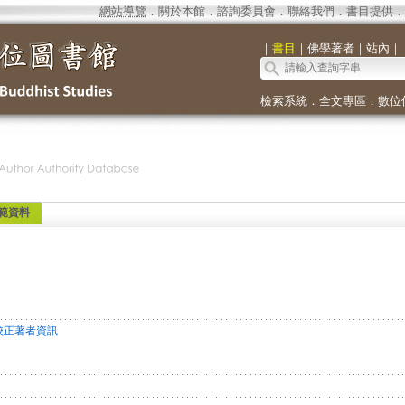
網站導覽
．
關於本館
．
諮詢委員會
．
聯絡我們
．
書目提供
．
｜
書目
｜
佛學著者
｜
站內
｜
檢索系統
．
全文專區
．
數位
範資料
校正著者資訊