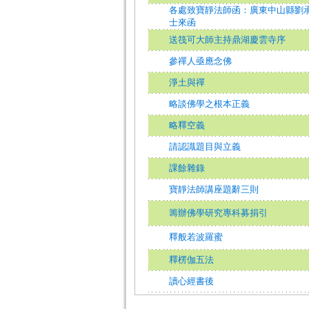
各處致寶靜法師函：廣東中山縣劉
士來函
送筏可大師主持鼎湖慶雲寺序
參禪人亟應念佛
淨土與禪
略談佛學之根本正義
略釋空義
請認識題目與立義
課餘雜錄
寶靜法師講座題辭三則
籌辦佛學研究專科募捐引
釋般若波羅蜜
釋楞伽五法
讀心經書後