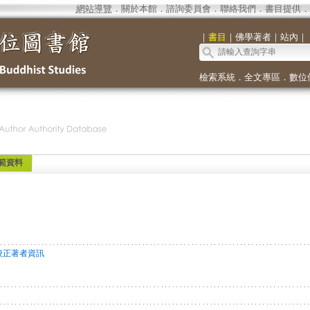
網站導覽
．
關於本館
．
諮詢委員會
．
聯絡我們
．
書目提供
．
｜
書目
｜
佛學著者
｜
站內
｜
檢索系統
．
全文專區
．
數位
範資料
校正著者資訊