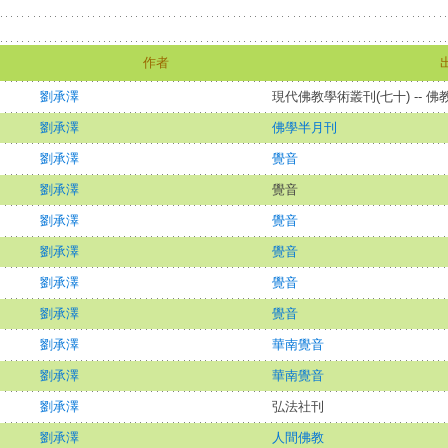
作者
劉承澤
現代佛教學術叢刊(七十) -- 
劉承澤
佛學半月刊
劉承澤
覺音
劉承澤
覺音
劉承澤
覺音
劉承澤
覺音
劉承澤
覺音
劉承澤
覺音
劉承澤
華南覺音
劉承澤
華南覺音
劉承澤
弘法社刊
劉承澤
人間佛教