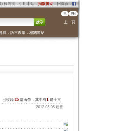
版權聲明
．
引用本站
．
捐款贊助
．
回首頁
．
日
EN
上一頁
佛典
．
語言教學
．
相關連結
已收錄
25
篇著作，其中有
1
篇全文
2012.03.05 建檔