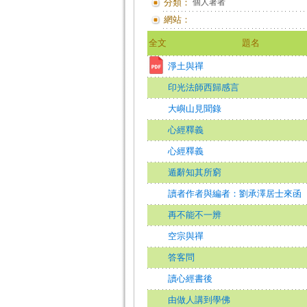
分類：
個人著者
網站：
全文
題名
淨土與禪
印光法師西歸感言
大嶼山見聞錄
心經釋義
心經釋義
遁辭知其所窮
讀者作者與編者：劉承澤居士來函
再不能不一辨
空宗與禪
答客問
讀心經書後
由做人講到學佛