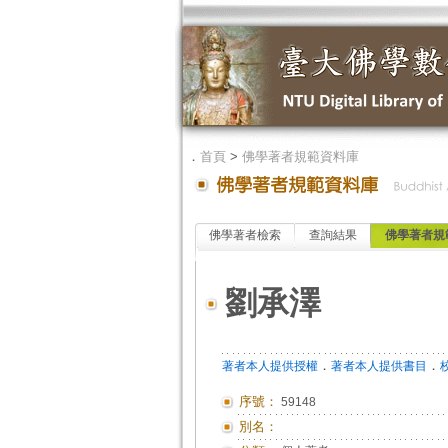
．
首頁
>
佛學著者規範資料庫
佛學著者檢索
查詢結果
佛學著者規
劉承澤
．
．
著者本人提供授權
著者本人提供書目
序號：
59148
別名：