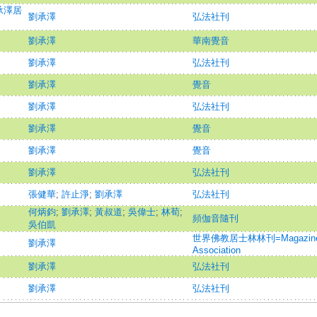
承澤居
劉承澤
弘法社刊
劉承澤
華南覺音
劉承澤
弘法社刊
劉承澤
覺音
劉承澤
弘法社刊
劉承澤
覺音
劉承澤
覺音
劉承澤
弘法社刊
張健華
;
許止淨
;
劉承澤
弘法社刊
何炳鈞
;
劉承澤
;
黃叔道
;
吳偉士
;
林荀
;
頻伽音隨刊
吳伯凱
世界佛教居士林林刊=Magazine of t
劉承澤
Association
劉承澤
弘法社刊
劉承澤
弘法社刊