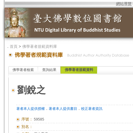
網站導覽
．
首頁
>
佛學著者規範資料庫
佛學著者檢索
查詢結果
佛學著者規範資料
劉銳之
．
．
著者本人提供授權
著者本人提供書目
校正著者資訊
序號：
59585
別名：