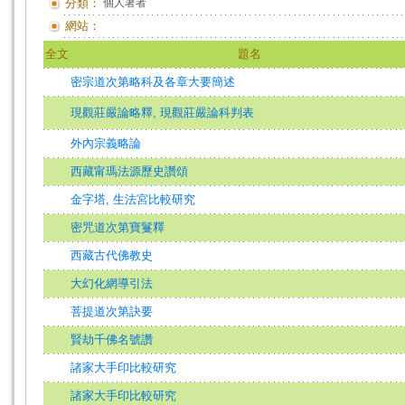
分類：
個人著者
網站：
全文
題名
密宗道次第略科及各章大要簡述
現觀莊嚴論略釋, 現觀莊嚴論科判表
外內宗義略論
西藏甯瑪法源歷史讚頌
金字塔, 生法宮比較研究
密咒道次第寶鬘釋
西藏古代佛教史
大幻化網導引法
菩提道次第訣要
賢劫千佛名號讚
諸家大手印比較研究
諸家大手印比較研究