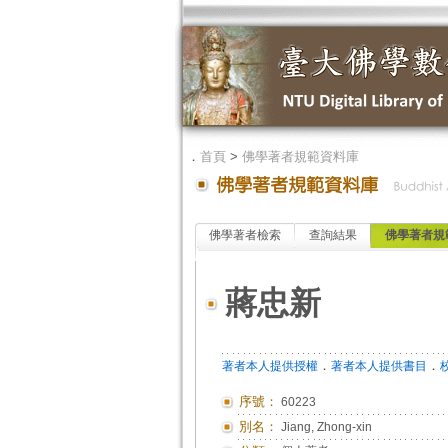
．
首頁
>
佛學著者規範資料庫
佛學著者檢索
查詢結果
佛學著者規
蔣忠新
．
．
著者本人提供授權
著者本人提供書目
序號：
60223
別名：
Jiang, Zhong-xin