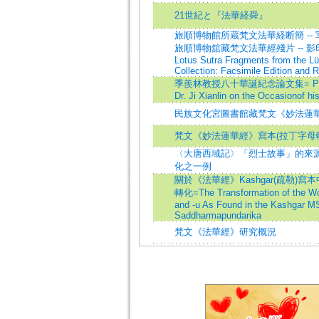
21世紀と『法華経舜』
旅順博物館所蔵梵文法華経断簡 --
旅順博物舘藏梵文法華經殘片 -- 影印版
Lotus Sutra Fragments from the 
Collection: Facsimile Edition and
季羨林教授八十華誕紀念論文集= Papers i
Dr. Ji Xianlin on the Occasionof hi
民族文化宮圖書館藏梵文《妙法蓮
梵文《妙法蓮華經》寫本(拉丁字母
〈大唐西域記〉「烈士故事」的來源和
化之一例
關於《法華經》Kashgar(疏勒)寫本中語
轉化=The Transformation of the Wor
and -u As Found in the Kashgar MS
Saddharmapundarika
梵文《法華經》研究概況