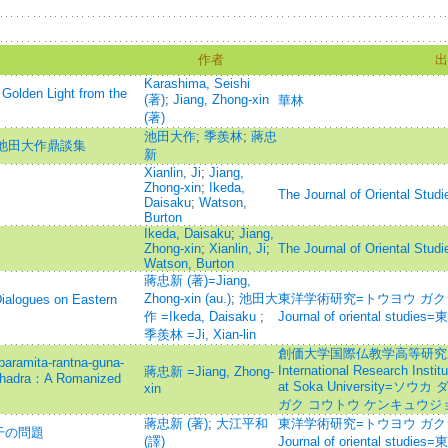
作者
出
Karashima, Seishi
 Golden Light from the
(著)
;
Jiang, Zhong-xin
華林
(著)
池田大作
;
季羨林
;
蔣忠
興池田大作鼎談集
新
Xianlin, Ji
;
Jiang,
Zhong-xin
;
Ikeda,
The Journal of Oriental Studi
Daisaku
;
Watson,
Burton
Ikeda, Daisaku
;
Jiang,
Zhong-xin
;
Xianlin, Ji
;
The Journal of Oriental Studi
Watson, Burton
蔣忠新 (著)=Jiang,
Zhong-xin (au.)
;
池田大
東洋学術研究=トウヨウ ガクジ
ues on Eastern
作 =Ikeda, Daisaku
;
Journal of oriental stud
季羨林 =Ji, Xian-lin
創価大学国際仏教学高等研究所年報=A
paramita-rantna-guna-
International Research Insti
蔣忠新 =Jiang, Zhong-
ibhadra：A Romanized
at Soka University=
xin
ガク コウトウ ケンキュウジ
蔣忠新 (著)
;
大江平和
東洋学術研究=トウヨウ ガクジ
干の問題
(譯)
Journal of oriental stud