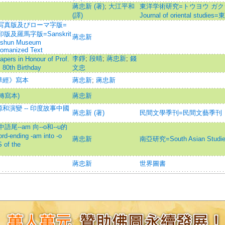
蔣忠新 (著)
;
大江平和
東洋学術研究=トウヨウ ガクジ
(譯)
Journal of oriental stud
 写真版及びローマ字版=
及羅馬字版=Sanskrit
蔣忠新
Lüshun Museum
 Romanized Text
李錚
;
段晴
;
蔣忠新
;
錢
n Honour of Prof.
s 80th Birthday
文忠
華經》寫本
蔣忠新
;
蔣忠新
轉寫本)
蔣忠新
演變 -- 印度故事中國
蔣忠新 (著)
民間文學季刊=民間文藝季刊
尾--am 向--o和--u的
d-ending -am into -o
蔣忠新
南亞研究=South Asian Studi
 of the
蔣忠新
世界圖書