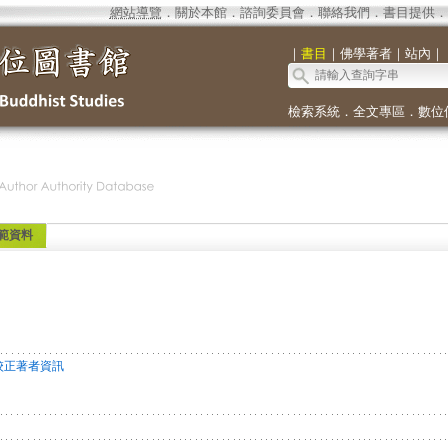
網站導覽
．
關於本館
．
諮詢委員會
．
聯絡我們
．
書目提供
．
｜
書目
｜
佛學著者
｜
站內
｜
檢索系統
．
全文專區
．
數位
範資料
校正著者資訊