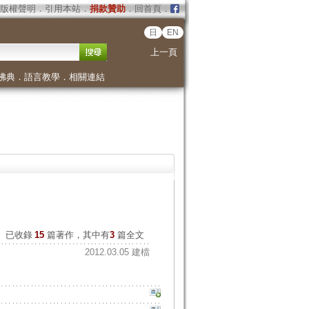
版權聲明
．
引用本站
．
捐款贊助
．
回首頁
．
日
EN
上一頁
佛典
．
語言教學
．
相關連結
已收錄
15
篇著作，其中有
3
篇全文
2012.03.05 建檔