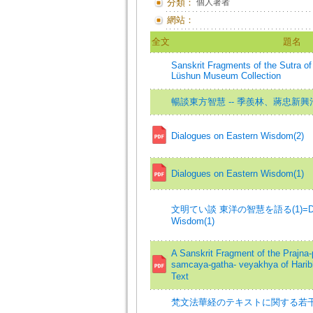
分類：
個人著者
網站：
全文
題名
Sanskrit Fragments of the Sutra of
Lüshun Museum Collection
暢談東方智慧 -- 季羨林、蔣忠新
Dialogues on Eastern Wisdom(2)
Dialogues on Eastern Wisdom(1)
文明てい談 東洋の智慧を語る(1)=Dialog
Wisdom(1)
A Sanskrit Fragment of the Prajna-
samcaya-gatha- veyakhya of Har
Text
梵文法華経のテキストに関する若