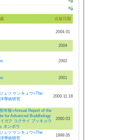
處
出版日期
2004.01
2004
es
2002
es
2001
ュツ ケンキュウ=The
2000.11.18
ies=東洋學術研究
nnual Report of the
tute for Advanced Buddhology
2000.03
ソウカ ダイガク コクサイ ブッキョウ
ョ ネンポウ
ュツ ケンキュウ=The
1999.05
ies=東洋學術研究