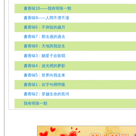
書香味10——我有明珠一顆
書香味9——人間不湮不漫
書香味6：不倒翁的歲月
書香味7：那去過的過去
書香味8：天地與我並生
書香味3：聽星子在歌唱
書香味4：波光裡的夢影
書香味5：世界向我走來
書香味1：在字句裡呼吸
書香味2：穿越生命的長河
我有明珠一顆