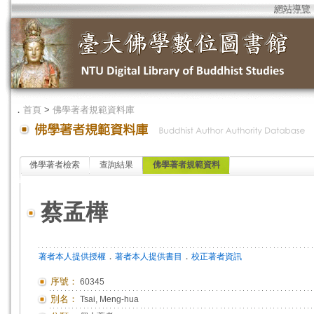
網站導覽
．
首頁
>
佛學著者規範資料庫
佛學著者檢索
查詢結果
佛學著者規範資料
蔡孟樺
．
．
著者本人提供授權
著者本人提供書目
校正著者資訊
序號：
60345
別名：
Tsai, Meng-hua