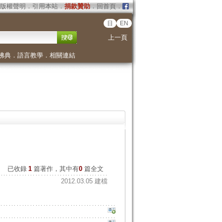
版權聲明
．
引用本站
．
捐款贊助
．
回首頁
．
日
EN
上一頁
佛典
．
語言教學
．
相關連結
已收錄
1
篇著作，其中有
0
篇全文
2012.03.05 建檔