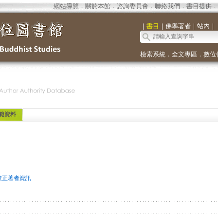
網站導覽
．
關於本館
．
諮詢委員會
．
聯絡我們
．
書目提供
．
｜
書目
｜
佛學著者
｜
站內
｜
檢索系統
．
全文專區
．
數位
範資料
校正著者資訊