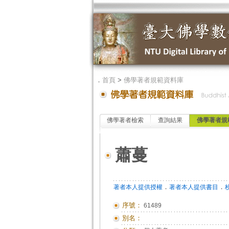
．
首頁
>
佛學著者規範資料庫
佛學著者檢索
查詢結果
佛學著者規
蕭蔓
．
．
著者本人提供授權
著者本人提供書目
序號：
61489
別名：