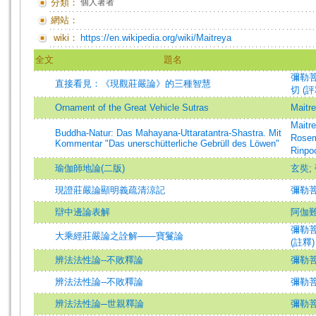
分類：
個人著者
網站：
wiki：
https://en.wikipedia.org/wiki/Maitreya
全文
題名
彌勒菩薩 
直接看見：《現觀莊嚴論》的三種智慧
切 (評
Ornament of the Great Vehicle Sutras
Maitr
Maitr
Buddha-Natur: Das Mahayana-Uttaratantra-Shastra. Mit
Rosem
Kommentar "Das unerschütterliche Gebrüll des Löwen"
Rinpo
瑜伽師地論(二版)
玄奘
;
現證莊嚴論顯明義疏清涼記
彌勒
辯中邊論表解
阿伽
彌勒菩
大乘經莊嚴論之詮解——寶鬘論
(註釋)
辨法法性論--不敗釋論
彌勒
辨法法性論--不敗釋論
彌勒
辨法法性論─世親釋論
彌勒