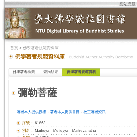
網站導覽
．
首頁
>
佛學著者規範資料庫
佛學著者檢索
查詢結果
佛學著者規範資料
彌勒菩薩
．
．
著者本人提供授權
著者本人提供書目
校正著者資訊
序號：
61868
別名：
Maitreya
=
Metteyya
=
Maitreyanātha