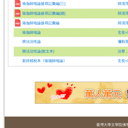
瑜伽師地論披尋記彙編(三)
韓清
瑜伽師地論披尋記彙編(續)
韓清
瑜伽師地論披尋記彙編
韓清
瑜伽師地論
玄奘=H
辨法法性論
彌勒菩
辦法法性論(散文本)
法尊
新排精校本《瑜珈師地論》
玄奘=H
臺灣大學
文學院佛