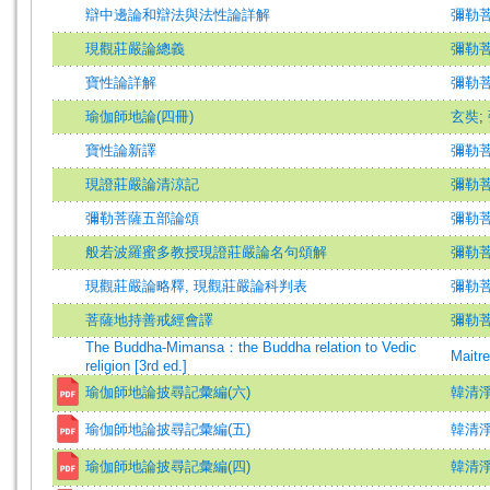
辯中邊論和辯法與法性論詳解
彌勒菩薩
現觀莊嚴論總義
彌勒菩薩
寶性論詳解
彌勒菩薩
瑜伽師地論(四冊)
玄奘
;
寶性論新譯
彌勒
現證莊嚴論清涼記
彌勒
彌勒菩薩五部論頌
彌勒
般若波羅蜜多教授現證莊嚴論名句頌解
彌勒
現觀莊嚴論略釋, 現觀莊嚴論科判表
彌勒菩薩
菩薩地持善戒經會譯
彌勒菩薩
The Buddha-Mimansa：the Buddha relation to Vedic
Maitr
religion [3rd ed.]
瑜伽師地論披尋記彙編(六)
韓清
瑜伽師地論披尋記彙編(五)
韓清
瑜伽師地論披尋記彙編(四)
韓清