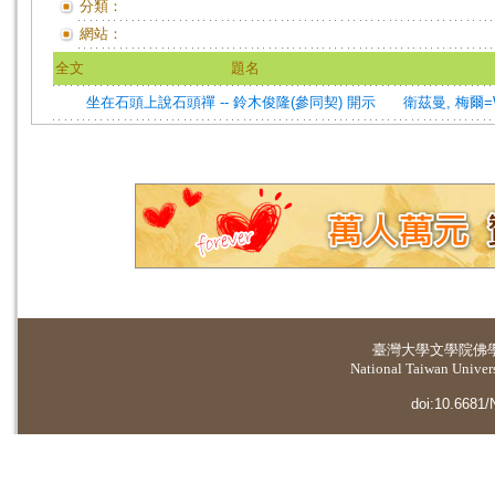
分類：
網站：
全文
題名
坐在石頭上說石頭禪 -- 鈴木俊隆(參同契) 開示
衛茲曼, 梅爾=We
臺灣大學
文學院佛
National Taiwan Universi
doi:10.6681