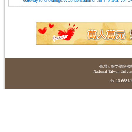
Gateway to Knowledge: A Condensation of the Tripitaka, Vol. 1-
臺灣大學
文學院佛
National Taiwan Universi
doi:10.6681