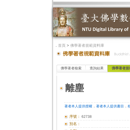
．
首頁
>
佛學著者規範資料庫
佛學著者檢索
查詢結果
佛學著者規
離塵
．
．
著者本人提供授權
著者本人提供書目
序號：
62738
別名：