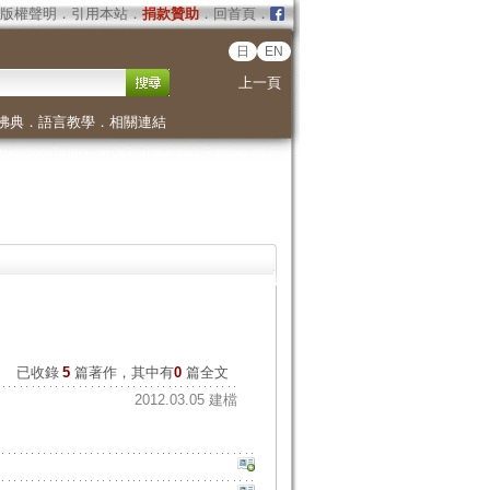
版權聲明
．
引用本站
．
捐款贊助
．
回首頁
．
日
EN
上一頁
佛典
．
語言教學
．
相關連結
已收錄
5
篇著作，其中有
0
篇全文
2012.03.05 建檔