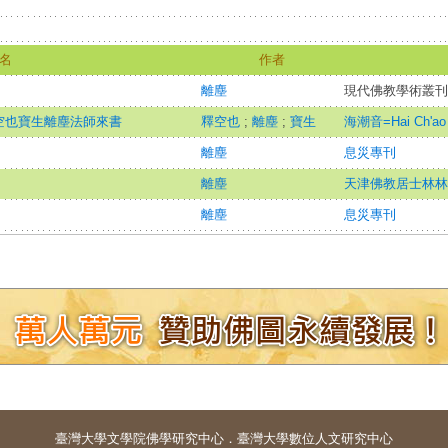
名
作者
離塵
現代佛教學術叢刊(七
空也寶生離塵法師來書
釋空也
;
離塵
;
寶生
海潮音=Hai Ch'ao 
離塵
息災專刊
離塵
天津佛教居士林林
離塵
息災專刊
臺灣大學
文學院佛學研究中心
．
臺灣大學數位人文研究中心