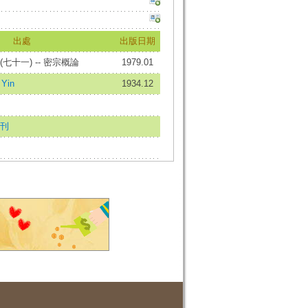
出處
出版日期
十一) -- 密宗概論
1979.01
Yin
1934.12
刊