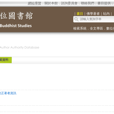
網站導覽
．
關於本館
．
諮詢委員會
．
聯絡我們
．
書目提供
．
｜
書目
｜
佛學著者
｜
站內
｜
檢索系統
．
全文專區
．
數位
範資料
校正著者資訊